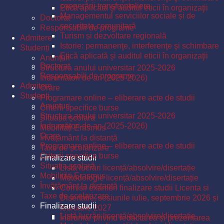
cooperării transfrontaliere
Etică aplicată şi auditul eticii în organizaţii
Managementul serviciilor sociale și de
Doctorat
securitate comunitară
Responsabili de programe
Turism și dezvoltare regională
Admitere
Istorie: permanenţe, interferenţe şi schimbare
Studenți
Etică aplicată şi auditul eticii în organizaţii
Anunțuri
Doctorat
Structura anului universitar 2025-2026
Responsabili de programe
Îndrumători de an (2025-2026)
Admitere
Orare
Studenți
Programare online – eliberare acte de studii
Anunțuri
Criterii specifice burse
Structura anului universitar 2025-2026
Situația școlară
Îndrumători de an (2025-2026)
Mobilități Erasmus
Orare
Învățământ la distanță
Programare online – eliberare acte de studii
Taxe de școlarizare
Criterii specifice burse
Finalizare studii
Situația școlară
Listă lucrări licență/absolvire/disertație
Mobilități Erasmus
Metodologie licență/absolvire/disertație
Învățământ la distanță
Comisii examen finalizare studii Licenta si
Taxe de școlarizare
Disertatie, sesiunile iulie, septembrie 2026 și
Finalizare studii
februarie 2027
Listă lucrări licență/absolvire/disertație
Îndrumar privind redactarea și prezentarea