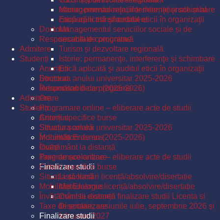
Istorie: permanenţe, interferenţe şi schimbare
Managementul relațiilor internaționale și al
Etică aplicată şi auditul eticii în organizaţii
cooperării transfrontaliere
Doctorat
Managementul serviciilor sociale și de
Responsabili de programe
securitate comunitară
Admitere
Turism și dezvoltare regională
Studenți
Istorie: permanenţe, interferenţe şi schimbare
Anunțuri
Etică aplicată şi auditul eticii în organizaţii
Structura anului universitar 2025-2026
Doctorat
Îndrumători de an (2025-2026)
Responsabili de programe
Admitere
Orare
Studenți
Programare online – eliberare acte de studii
Criterii specifice burse
Anunțuri
Situația școlară
Structura anului universitar 2025-2026
Mobilități Erasmus
Îndrumători de an (2025-2026)
Învățământ la distanță
Orare
Taxe de școlarizare
Programare online – eliberare acte de studii
Finalizare studii
Criterii specifice burse
Situația școlară
Listă lucrări licență/absolvire/disertație
Mobilități Erasmus
Metodologie licență/absolvire/disertație
Învățământ la distanță
Comisii examen finalizare studii Licenta si
Taxe de școlarizare
Disertatie, sesiunile iulie, septembrie 2026 și
Finalizare studii
februarie 2027