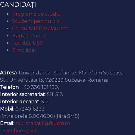
CANDIDAȚI
Programe de studiu
Student pentru o zi
Consultații Bacalaureat
Hartă campus
Facilități USV
Timp liber
Contact
Adresa:
Universitatea „Ștefan cel Mare” din Suceava
Str. Universitatii 13, 720229 Suceava, Romania
Telefon
: +40 330 101 130,
Interior secretariat
: 511, 513
Interior decanat
: 512
Mobil:
0724016233
(între orele 8.00-16.00)(fără SMS)
Email:
secretariat.fig@usm.ro
Facebook / FIG