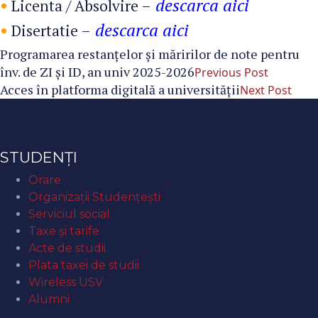
•
descarca aici
Licenta / Absolvire –
•
descarca aici
Disertatie –
Programarea restanțelor și măririlor de note pentru
înv. de ZI şi ID, an univ 2025-2026
Previous Post
Acces în platforma digitală a universității
Next Post
STUDENȚI
Orare
Organizaţii Studenţeşti
Serviciul social
Taxe și tarife
Acte de studii
Plata taxei de studii
Wireless USV
Alumni