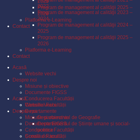
2025
2022
Program de management al calităţii 2025 –
Program de management al calităţii 2023 –
2026
2024
Platforma e-Learning
Program de management al calităţii 2024 –
Contact
2025
Program de management al calităţii 2025 –
2026
Platforma e-Learning
Contact
Acasă
Website vechi
Despre noi
Misiune și obiective
Documente FIGSS
Acasă
Conducerea Facultății
Consiliul Facultății
Website vechi
Despre noi
Departamente
Misiune și obiective
Departamentul de Geografie
Documente FIGSS
Departamentul de Științe umane și social-
Conducerea Facultății
politice
Școala doctorală
Consiliul Facultății