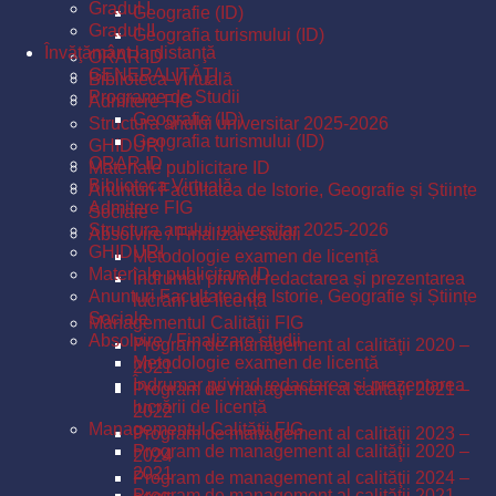
Gradul I
Geografie (ID)
Gradul II
Geografia turismului (ID)
Învăţământ la distanţă
ORAR ID
GENERALITĂŢI
Biblioteca Virtuală
Programe de Studii
Admitere FIG
Geografie (ID)
Structura anului universitar 2025-2026
Geografia turismului (ID)
GHIDURI
ORAR ID
Materiale publicitare ID
Biblioteca Virtuală
Anunturi Facultatea de Istorie, Geografie și Științe
Admitere FIG
Sociale
Structura anului universitar 2025-2026
Absolvire / Finalizare studii
GHIDURI
Metodologie examen de licență
Materiale publicitare ID
Îndrumar privind redactarea și prezentarea
Anunturi Facultatea de Istorie, Geografie și Științe
lucrării de licență
Sociale
Managementul Calităţii FIG
Absolvire / Finalizare studii
Program de management al calităţii 2020 –
Metodologie examen de licență
2021
Îndrumar privind redactarea și prezentarea
Program de management al calităţii 2021 –
lucrării de licență
2022
Managementul Calităţii FIG
Program de management al calităţii 2023 –
Program de management al calităţii 2020 –
2024
2021
Program de management al calităţii 2024 –
Program de management al calităţii 2021 –