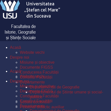
Acasă
Website vechi
Despre noi
Misiune și obiective
Documente FIGSS
Acasă
Conducerea Facultății
Website vechi
Consiliul Facultății
Despre noi
Departamente
Misiune și obiective
Departamentul de Geografie
Documente FIGSS
Departamentul de Științe umane și social-
Conducerea Facultății
politice
Consiliul Facultății
Școala doctorală
Departamente
Personal didactic auxiliar
Departamentul de Geografie