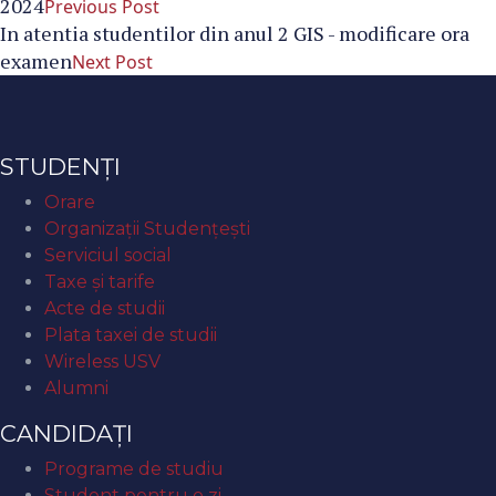
2024
Previous Post
In atentia studentilor din anul 2 GIS - modificare ora
examen
Next Post
STUDENȚI
Orare
Organizaţii Studenţeşti
Serviciul social
Taxe și tarife
Acte de studii
Plata taxei de studii
Wireless USV
Alumni
CANDIDAȚI
Programe de studiu
Student pentru o zi