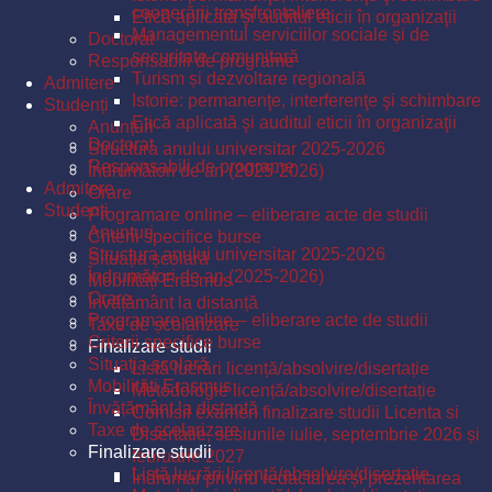
cooperării transfrontaliere
Etică aplicată şi auditul eticii în organizaţii
Managementul serviciilor sociale și de
Doctorat
securitate comunitară
Responsabili de programe
Turism și dezvoltare regională
Admitere
Istorie: permanenţe, interferenţe şi schimbare
Studenți
Etică aplicată şi auditul eticii în organizaţii
Anunțuri
Doctorat
Structura anului universitar 2025-2026
Responsabili de programe
Îndrumători de an (2025-2026)
Admitere
Orare
Studenți
Programare online – eliberare acte de studii
Anunțuri
Criterii specifice burse
Structura anului universitar 2025-2026
Situația școlară
Îndrumători de an (2025-2026)
Mobilități Erasmus
Orare
Învățământ la distanță
Programare online – eliberare acte de studii
Taxe de școlarizare
Criterii specifice burse
Finalizare studii
Situația școlară
Listă lucrări licență/absolvire/disertație
Mobilități Erasmus
Metodologie licență/absolvire/disertație
Învățământ la distanță
Comisii examen finalizare studii Licenta si
Taxe de școlarizare
Disertatie, sesiunile iulie, septembrie 2026 și
Finalizare studii
februarie 2027
Listă lucrări licență/absolvire/disertație
Îndrumar privind redactarea și prezentarea