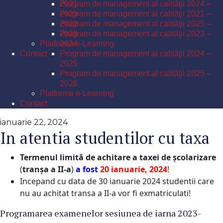
Program de management al calităţii 2024 –
2021
2025
Program de management al calităţii 2021 –
Program de management al calităţii 2025 –
2022
2026
Program de management al calităţii 2023 –
Platforma e-Learning
2024
Contact
Program de management al calităţii 2024 –
2025
Program de management al calităţii 2025 –
2026
Platforma e-Learning
Contact
ianuarie 22, 2024
In atentia studentilor cu taxa
Termenul limită de achitare a taxei de școlarizare
(
tranșa a II-a
)
a fost
20 ianuarie, 2024
!
Incepand cu data de 30 ianuarie 2024 studentii care
nu au achitat transa a II-a vor fi exmatriculati!
Programarea examenelor sesiunea de iarna 2023-