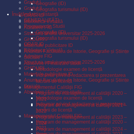
Gradul I
Geografie (ID)
Gradul II
Geografia turismului (ID)
Învăţământ la distanţă
ORAR ID
GENERALITĂŢI
Biblioteca Virtuală
Programe de Studii
Admitere FIG
Geografie (ID)
Structura anului universitar 2025-2026
Geografia turismului (ID)
GHIDURI
ORAR ID
Materiale publicitare ID
Biblioteca Virtuală
Anunturi Facultatea de Istorie, Geografie și Științe
Admitere FIG
Sociale
Structura anului universitar 2025-2026
Absolvire / Finalizare studii
GHIDURI
Metodologie examen de licență
Materiale publicitare ID
Îndrumar privind redactarea și prezentarea
Anunturi Facultatea de Istorie, Geografie și Științe
lucrării de licență
Sociale
Managementul Calităţii FIG
Absolvire / Finalizare studii
Program de management al calităţii 2020 –
Metodologie examen de licență
2021
Îndrumar privind redactarea și prezentarea
Program de management al calităţii 2021 –
lucrării de licență
2022
Managementul Calităţii FIG
Program de management al calităţii 2023 –
Program de management al calităţii 2020 –
2024
2021
Program de management al calităţii 2024 –
Program de management al calităţii 2021 –