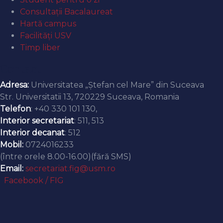
Consultații Bacalaureat
Hartă campus
Facilități USV
Timp liber
Contact
Adresa:
Universitatea „Ștefan cel Mare” din Suceava
Str. Universitatii 13, 720229 Suceava, Romania
Telefon
: +40 330 101 130,
Interior secretariat
: 511, 513
Interior decanat
: 512
Mobil:
0724016233
(între orele 8.00-16.00)(fără SMS)
Email:
secretariat.fig@usm.ro
Facebook / FIG