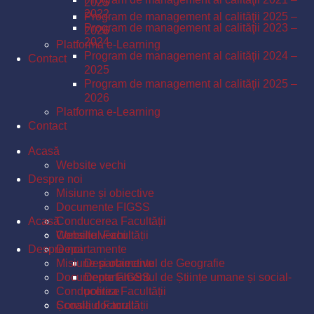
2025
2022
Program de management al calităţii 2025 –
Program de management al calităţii 2023 –
2026
2024
Platforma e-Learning
Program de management al calităţii 2024 –
Contact
2025
Program de management al calităţii 2025 –
2026
Platforma e-Learning
Contact
Acasă
Website vechi
Despre noi
Misiune și obiective
Documente FIGSS
Acasă
Conducerea Facultății
Consiliul Facultății
Website vechi
Despre noi
Departamente
Misiune și obiective
Departamentul de Geografie
Documente FIGSS
Departamentul de Științe umane și social-
Conducerea Facultății
politice
Școala doctorală
Consiliul Facultății