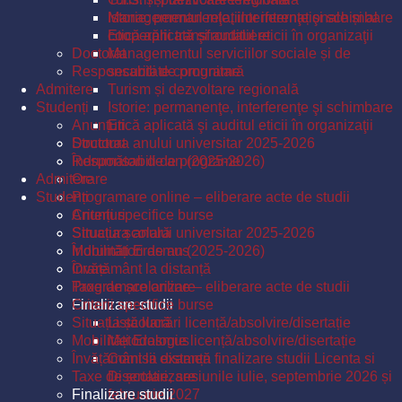
Istorie: permanenţe, interferenţe şi schimbare
Managementul relațiilor internaționale și al
Etică aplicată şi auditul eticii în organizaţii
cooperării transfrontaliere
Doctorat
Managementul serviciilor sociale și de
Responsabili de programe
securitate comunitară
Admitere
Turism și dezvoltare regională
Studenți
Istorie: permanenţe, interferenţe şi schimbare
Anunțuri
Etică aplicată şi auditul eticii în organizaţii
Structura anului universitar 2025-2026
Doctorat
Îndrumători de an (2025-2026)
Responsabili de programe
Admitere
Orare
Studenți
Programare online – eliberare acte de studii
Criterii specifice burse
Anunțuri
Situația școlară
Structura anului universitar 2025-2026
Mobilități Erasmus
Îndrumători de an (2025-2026)
Învățământ la distanță
Orare
Taxe de școlarizare
Programare online – eliberare acte de studii
Finalizare studii
Criterii specifice burse
Situația școlară
Listă lucrări licență/absolvire/disertație
Mobilități Erasmus
Metodologie licență/absolvire/disertație
Învățământ la distanță
Comisii examen finalizare studii Licenta si
Taxe de școlarizare
Disertatie, sesiunile iulie, septembrie 2026 și
Finalizare studii
februarie 2027