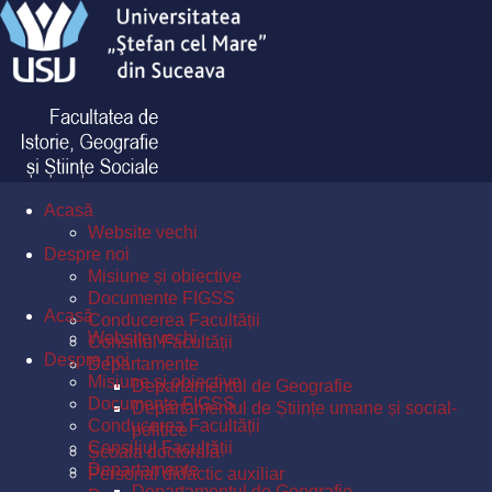
Acasă
Website vechi
Despre noi
Misiune și obiective
Documente FIGSS
Acasă
Conducerea Facultății
Website vechi
Consiliul Facultății
Despre noi
Departamente
Misiune și obiective
Departamentul de Geografie
Documente FIGSS
Departamentul de Științe umane și social-
Conducerea Facultății
politice
Consiliul Facultății
Școala doctorală
Departamente
Personal didactic auxiliar
Departamentul de Geografie