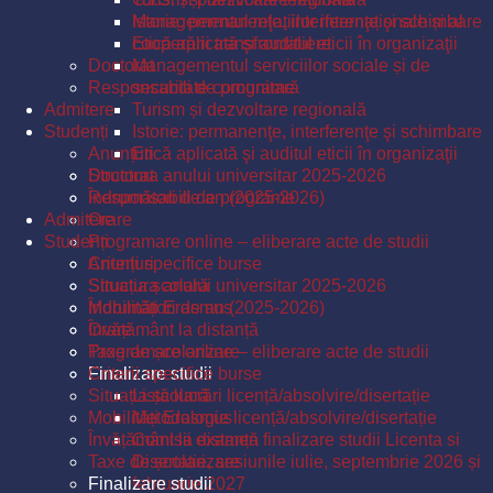
Istorie: permanenţe, interferenţe şi schimbare
Managementul relațiilor internaționale și al
Etică aplicată şi auditul eticii în organizaţii
cooperării transfrontaliere
Doctorat
Managementul serviciilor sociale și de
Responsabili de programe
securitate comunitară
Admitere
Turism și dezvoltare regională
Studenți
Istorie: permanenţe, interferenţe şi schimbare
Anunțuri
Etică aplicată şi auditul eticii în organizaţii
Structura anului universitar 2025-2026
Doctorat
Îndrumători de an (2025-2026)
Responsabili de programe
Admitere
Orare
Studenți
Programare online – eliberare acte de studii
Criterii specifice burse
Anunțuri
Situația școlară
Structura anului universitar 2025-2026
Mobilități Erasmus
Îndrumători de an (2025-2026)
Învățământ la distanță
Orare
Taxe de școlarizare
Programare online – eliberare acte de studii
Finalizare studii
Criterii specifice burse
Situația școlară
Listă lucrări licență/absolvire/disertație
Mobilități Erasmus
Metodologie licență/absolvire/disertație
Învățământ la distanță
Comisii examen finalizare studii Licenta si
Taxe de școlarizare
Disertatie, sesiunile iulie, septembrie 2026 și
Finalizare studii
februarie 2027