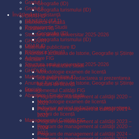
Gradul I
Geografie (ID)
Gradul II
Geografia turismului (ID)
Învăţământ la distanţă
ORAR ID
GENERALITĂŢI
Biblioteca Virtuală
Programe de Studii
Admitere FIG
Geografie (ID)
Structura anului universitar 2025-2026
Geografia turismului (ID)
GHIDURI
ORAR ID
Materiale publicitare ID
Biblioteca Virtuală
Anunturi Facultatea de Istorie, Geografie și Științe
Admitere FIG
Sociale
Structura anului universitar 2025-2026
Absolvire / Finalizare studii
GHIDURI
Metodologie examen de licență
Materiale publicitare ID
Îndrumar privind redactarea și prezentarea
Anunturi Facultatea de Istorie, Geografie și Științe
lucrării de licență
Sociale
Managementul Calităţii FIG
Absolvire / Finalizare studii
Program de management al calităţii 2020 –
Metodologie examen de licență
2021
Îndrumar privind redactarea și prezentarea
Program de management al calităţii 2021 –
lucrării de licență
2022
Managementul Calităţii FIG
Program de management al calităţii 2023 –
Program de management al calităţii 2020 –
2024
2021
Program de management al calităţii 2024 –
Program de management al calităţii 2021 –