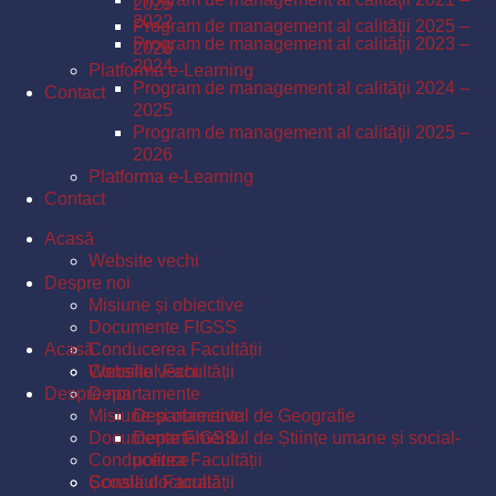
2025
2022
Program de management al calităţii 2025 –
Program de management al calităţii 2023 –
2026
2024
Platforma e-Learning
Program de management al calităţii 2024 –
Contact
2025
Program de management al calităţii 2025 –
2026
Platforma e-Learning
Contact
Acasă
Website vechi
Despre noi
Misiune și obiective
Documente FIGSS
Acasă
Conducerea Facultății
Consiliul Facultății
Website vechi
Despre noi
Departamente
Misiune și obiective
Departamentul de Geografie
Documente FIGSS
Departamentul de Științe umane și social-
Conducerea Facultății
politice
Școala doctorală
Consiliul Facultății