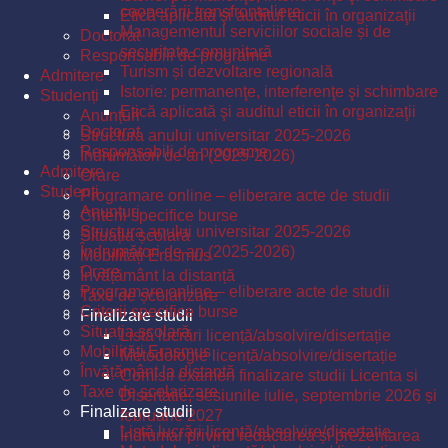
cooperării transfrontaliere
Etică aplicată şi auditul eticii în organizaţii
Managementul serviciilor sociale și de
Doctorat
securitate comunitară
Responsabili de programe
Turism și dezvoltare regională
Admitere
Istorie: permanenţe, interferenţe şi schimbare
Studenți
Etică aplicată şi auditul eticii în organizaţii
Anunțuri
Doctorat
Structura anului universitar 2025-2026
Responsabili de programe
Îndrumători de an (2025-2026)
Admitere
Orare
Studenți
Programare online – eliberare acte de studii
Anunțuri
Criterii specifice burse
Structura anului universitar 2025-2026
Situația școlară
Îndrumători de an (2025-2026)
Mobilități Erasmus
Orare
Învățământ la distanță
Programare online – eliberare acte de studii
Taxe de școlarizare
Criterii specifice burse
Finalizare studii
Situația școlară
Listă lucrări licență/absolvire/disertație
Mobilități Erasmus
Metodologie licență/absolvire/disertație
Învățământ la distanță
Comisii examen finalizare studii Licenta si
Taxe de școlarizare
Disertatie, sesiunile iulie, septembrie 2026 și
Finalizare studii
februarie 2027
Listă lucrări licență/absolvire/disertație
Îndrumar privind redactarea și prezentarea