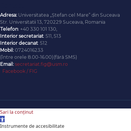
Contact
Adresa:
Universitatea „Ștefan cel Mare” din Suceava
Str. Universitatii 13, 720229 Suceava, Romania
Telefon
: +40 330 101 130,
Interior secretariat
: 511, 513
Interior decanat
: 512
Mobil:
0724016233
(între orele 8.00-16.00)(fără SMS)
Email:
secretariat.fig@usm.ro
Facebook / FIG
Sari la conținut
Deschide bara de unelte
Instrumente de accesibilitate