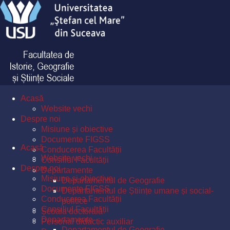
Acasă
Website vechi
Despre noi
Misiune și obiective
Documente FIGSS
Acasă
Conducerea Facultății
Website vechi
Consiliul Facultății
Despre noi
Departamente
Misiune și obiective
Departamentul de Geografie
Documente FIGSS
Departamentul de Științe umane și social-
Conducerea Facultății
politice
Consiliul Facultății
Școala doctorală
Departamente
Personal didactic auxiliar
Departamentul de Geografie