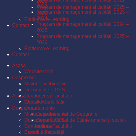
2025
2022
Program de management al calităţii 2025 –
Program de management al calităţii 2023 –
2026
2024
Platforma e-Learning
Program de management al calităţii 2024 –
Contact
2025
Program de management al calităţii 2025 –
2026
Platforma e-Learning
Contact
Acasă
Website vechi
Despre noi
Misiune și obiective
Documente FIGSS
Acasă
Conducerea Facultății
Consiliul Facultății
Website vechi
Despre noi
Departamente
Misiune și obiective
Departamentul de Geografie
Documente FIGSS
Departamentul de Științe umane și social-
Conducerea Facultății
politice
Școala doctorală
Consiliul Facultății