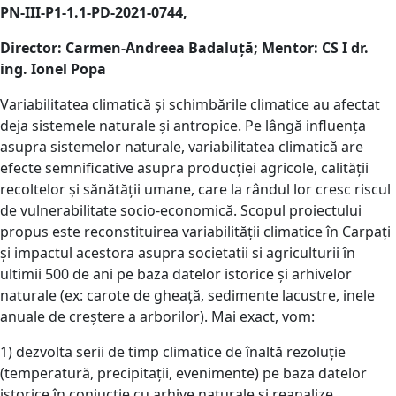
PN-III-P1-1.1-PD-2021-0744,
Director: Carmen-Andreea Badaluţă; Mentor: CS I dr.
ing. Ionel Popa
Variabilitatea climatică și schimbările climatice au afectat
deja sistemele naturale și antropice. Pe lângă influența
asupra sistemelor naturale, variabilitatea climatică are
efecte semnificative asupra producției agricole, calității
recoltelor și sănătății umane, care la rândul lor cresc riscul
de vulnerabilitate socio-economică. Scopul proiectului
propus este reconstituirea variabilității climatice în Carpați
și impactul acestora asupra societatii si agriculturii în
ultimii 500 de ani pe baza datelor istorice și arhivelor
naturale (ex: carote de gheață, sedimente lacustre, inele
anuale de creștere a arborilor). Mai exact, vom:
1) dezvolta serii de timp climatice de înaltă rezoluție
(temperatură, precipitații, evenimente) pe baza datelor
istorice în conjuctie cu arhive naturale si reanalize