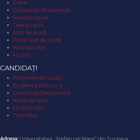
Orare
Organizaţii Studenţeşti
Serviciul social
Taxe și tarife
Acte de studii
Plata taxei de studii
Wireless USV
Alumni
CANDIDAȚI
Programe de studiu
Student pentru o zi
Consultații Bacalaureat
Hartă campus
Facilități USV
Timp liber
Contact
Adresa:
Universitatea „Ștefan cel Mare” din Suceava