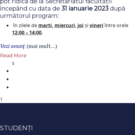
pot ridica de la Secretariatul facultăţii
începând cu data de
31 ianuarie 2023
după
următorul program:
în zilele de
marti,
miercuri
,
joi
şi
vineri
între orele
12:00 – 14:00
.
Vezi anunţ
(mai mult…)
Read More
s
1
STUDENȚI