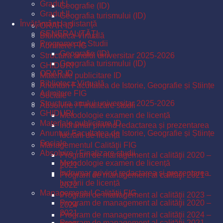
Gradul I
Geografie (ID)
Gradul II
Geografia turismului (ID)
Învăţământ la distanţă
ORAR ID
GENERALITĂŢI
Biblioteca Virtuală
Programe de Studii
Admitere FIG
Geografie (ID)
Structura anului universitar 2025-2026
Geografia turismului (ID)
GHIDURI
ORAR ID
Materiale publicitare ID
Biblioteca Virtuală
Anunturi Facultatea de Istorie, Geografie și Științe
Admitere FIG
Sociale
Structura anului universitar 2025-2026
Absolvire / Finalizare studii
GHIDURI
Metodologie examen de licență
Materiale publicitare ID
Îndrumar privind redactarea și prezentarea
Anunturi Facultatea de Istorie, Geografie și Științe
lucrării de licență
Sociale
Managementul Calităţii FIG
Absolvire / Finalizare studii
Program de management al calităţii 2020 –
Metodologie examen de licență
2021
Îndrumar privind redactarea și prezentarea
Program de management al calităţii 2021 –
lucrării de licență
2022
Managementul Calităţii FIG
Program de management al calităţii 2023 –
Program de management al calităţii 2020 –
2024
2021
Program de management al calităţii 2024 –
Program de management al calităţii 2021 –