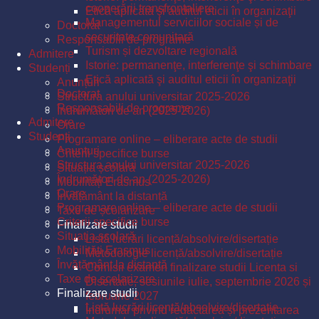
cooperării transfrontaliere
Etică aplicată şi auditul eticii în organizaţii
Managementul serviciilor sociale și de
Doctorat
securitate comunitară
Responsabili de programe
Turism și dezvoltare regională
Admitere
Istorie: permanenţe, interferenţe şi schimbare
Studenți
Etică aplicată şi auditul eticii în organizaţii
Anunțuri
Doctorat
Structura anului universitar 2025-2026
Responsabili de programe
Îndrumători de an (2025-2026)
Admitere
Orare
Studenți
Programare online – eliberare acte de studii
Anunțuri
Criterii specifice burse
Structura anului universitar 2025-2026
Situația școlară
Îndrumători de an (2025-2026)
Mobilități Erasmus
Orare
Învățământ la distanță
Programare online – eliberare acte de studii
Taxe de școlarizare
Criterii specifice burse
Finalizare studii
Situația școlară
Listă lucrări licență/absolvire/disertație
Mobilități Erasmus
Metodologie licență/absolvire/disertație
Învățământ la distanță
Comisii examen finalizare studii Licenta si
Taxe de școlarizare
Disertatie, sesiunile iulie, septembrie 2026 și
Finalizare studii
februarie 2027
Listă lucrări licență/absolvire/disertație
Îndrumar privind redactarea și prezentarea