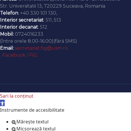
Str. Universitatii 13, 720229 Suceava, Romania
Telefon
: +40 330 101 130,
Interior secretariat
: 511, 513
Interior decanat
: 512
Mobil:
0724016233
(între orele 8.00-16.00)(fără SMS)
Email:
secretariat.fig@usm.ro
Facebook / FIG
Sari la conținut
Deschide bara de unelte
Instrumente de accesibilitate
Mărește textul
Micșorează textul