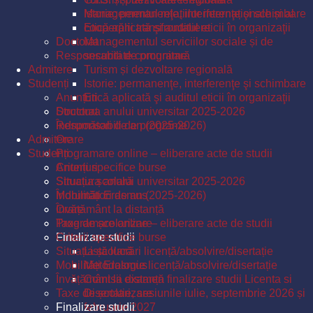
Istorie: permanenţe, interferenţe şi schimbare
Managementul relațiilor internaționale și al
Etică aplicată şi auditul eticii în organizaţii
cooperării transfrontaliere
Doctorat
Managementul serviciilor sociale și de
Responsabili de programe
securitate comunitară
Admitere
Turism și dezvoltare regională
Studenți
Istorie: permanenţe, interferenţe şi schimbare
Anunțuri
Etică aplicată şi auditul eticii în organizaţii
Structura anului universitar 2025-2026
Doctorat
Îndrumători de an (2025-2026)
Responsabili de programe
Admitere
Orare
Studenți
Programare online – eliberare acte de studii
Criterii specifice burse
Anunțuri
Situația școlară
Structura anului universitar 2025-2026
Mobilități Erasmus
Îndrumători de an (2025-2026)
Învățământ la distanță
Orare
Taxe de școlarizare
Programare online – eliberare acte de studii
Finalizare studii
Criterii specifice burse
Situația școlară
Listă lucrări licență/absolvire/disertație
Mobilități Erasmus
Metodologie licență/absolvire/disertație
Învățământ la distanță
Comisii examen finalizare studii Licenta si
Taxe de școlarizare
Disertatie, sesiunile iulie, septembrie 2026 și
Finalizare studii
februarie 2027