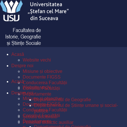
Acasă
Website vechi
Despre noi
Misiune și obiective
Documente FIGSS
Acasă
Conducerea Facultății
Website vechi
Consiliul Facultății
Despre noi
Departamente
Misiune și obiective
Departamentul de Geografie
Documente FIGSS
Departamentul de Științe umane și social-
Conducerea Facultății
politice
Consiliul Facultății
Școala doctorală
Departamente
Personal didactic auxiliar
Departamentul de Geografie