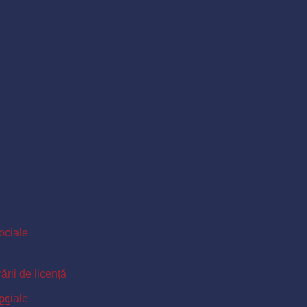
Sociale
ării de licență
Sociale
021