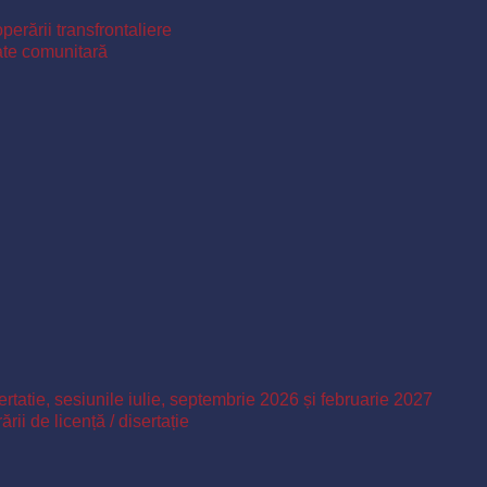
perării transfrontaliere
ate comunitară
ertatie, sesiunile iulie, septembrie 2026 și februarie 2027
ii de licență / disertație