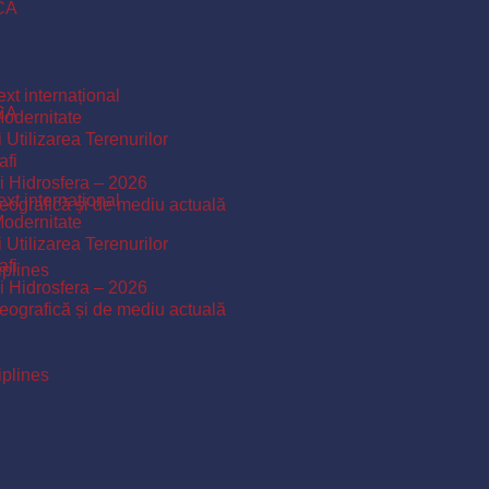
ICA
xt internațional
ICA
Modernitate
 Utilizarea Terenurilor
afi
și Hidrosfera – 2026
xt internațional
 geografică și de mediu actuală
Modernitate
 Utilizarea Terenurilor
afi
iplines
și Hidrosfera – 2026
 geografică și de mediu actuală
iplines