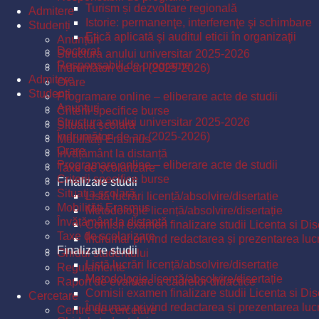
Turism și dezvoltare regională
Admitere
Istorie: permanenţe, interferenţe şi schimbare
Studenți
Etică aplicată şi auditul eticii în organizaţii
Anunțuri
Doctorat
Structura anului universitar 2025-2026
Responsabili de programe
Îndrumători de an (2025-2026)
Admitere
Orare
Studenți
Programare online – eliberare acte de studii
Anunțuri
Criterii specifice burse
Structura anului universitar 2025-2026
Situația școlară
Îndrumători de an (2025-2026)
Mobilități Erasmus
Orare
Învățământ la distanță
Programare online – eliberare acte de studii
Taxe de școlarizare
Criterii specifice burse
Finalizare studii
Situația școlară
Listă lucrări licență/absolvire/disertație
Mobilități Erasmus
Metodologie licență/absolvire/disertație
Învățământ la distanță
Comisii examen finalizare studii Licenta si Dis
Taxe de școlarizare
Îndrumar privind redactarea și prezentarea lucrăr
Finalizare studii
Ghidul studentului
Listă lucrări licență/absolvire/disertație
Regulamente
Metodologie licență/absolvire/disertație
Raport de evaluare a cadrelor didactice
Comisii examen finalizare studii Licenta si Dis
Cercetare
Îndrumar privind redactarea și prezentarea lucrăr
Centre de cercetare