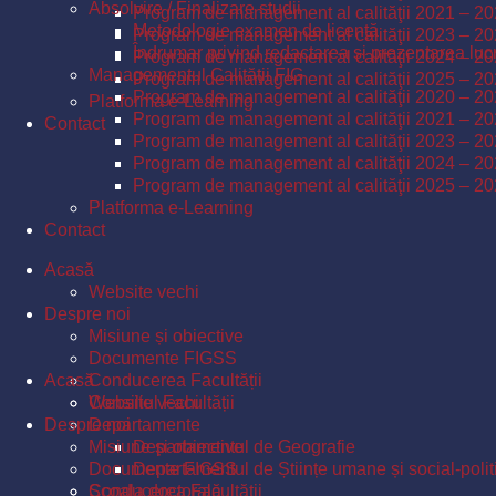
Absolvire / Finalizare studii
Program de management al calităţii 2021 – 2
Metodologie examen de licență
Program de management al calităţii 2023 – 2
Îndrumar privind redactarea și prezentarea lucr
Program de management al calităţii 2024 – 2
Managementul Calităţii FIG
Program de management al calităţii 2025 – 2
Program de management al calităţii 2020 – 2
Platforma e-Learning
Program de management al calităţii 2021 – 2
Contact
Program de management al calităţii 2023 – 2
Program de management al calităţii 2024 – 2
Program de management al calităţii 2025 – 2
Platforma e-Learning
Contact
Acasă
Website vechi
Despre noi
Misiune și obiective
Documente FIGSS
Acasă
Conducerea Facultății
Consiliul Facultății
Website vechi
Despre noi
Departamente
Misiune și obiective
Departamentul de Geografie
Documente FIGSS
Departamentul de Științe umane și social-polit
Școala doctorală
Conducerea Facultății