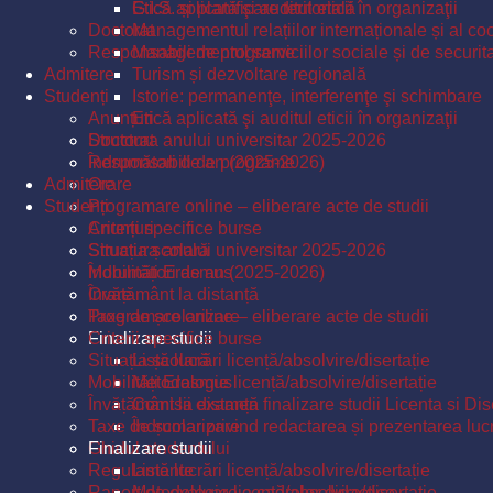
Etică aplicată şi auditul eticii în organizaţii
G.I.S. și planificare teritorială
Doctorat
Managementul relațiilor internaționale și al coo
Responsabili de programe
Managementul serviciilor sociale și de securit
Admitere
Turism și dezvoltare regională
Studenți
Istorie: permanenţe, interferenţe şi schimbare
Anunțuri
Etică aplicată şi auditul eticii în organizaţii
Structura anului universitar 2025-2026
Doctorat
Îndrumători de an (2025-2026)
Responsabili de programe
Admitere
Orare
Studenți
Programare online – eliberare acte de studii
Criterii specifice burse
Anunțuri
Situația școlară
Structura anului universitar 2025-2026
Mobilități Erasmus
Îndrumători de an (2025-2026)
Învățământ la distanță
Orare
Taxe de școlarizare
Programare online – eliberare acte de studii
Finalizare studii
Criterii specifice burse
Situația școlară
Listă lucrări licență/absolvire/disertație
Mobilități Erasmus
Metodologie licență/absolvire/disertație
Învățământ la distanță
Comisii examen finalizare studii Licenta si Dis
Taxe de școlarizare
Îndrumar privind redactarea și prezentarea lucrăr
Ghidul studentului
Finalizare studii
Regulamente
Listă lucrări licență/absolvire/disertație
Raport de evaluare a cadrelor didactice
Metodologie licență/absolvire/disertație