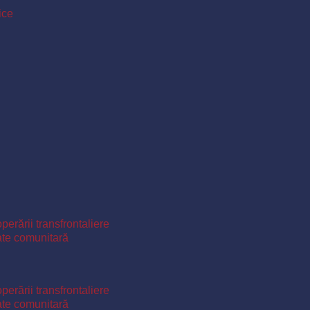
ice
perării transfrontaliere
ate comunitară
perării transfrontaliere
ate comunitară