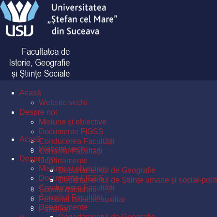
Acasă
Website vechi
Despre noi
Misiune și obiective
Documente FIGSS
Acasă
Conducerea Facultății
Website vechi
Consiliul Facultății
Despre noi
Departamente
Misiune și obiective
Departamentul de Geografie
Documente FIGSS
Departamentul de Științe umane și social-polit
Conducerea Facultății
Școala doctorală
Consiliul Facultății
Personal didactic auxiliar
Departamente
Parteneri
Departamentul de Geografie