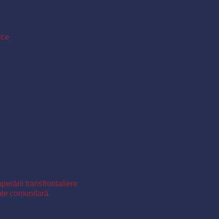
ice
perării transfrontaliere
ate comunitară