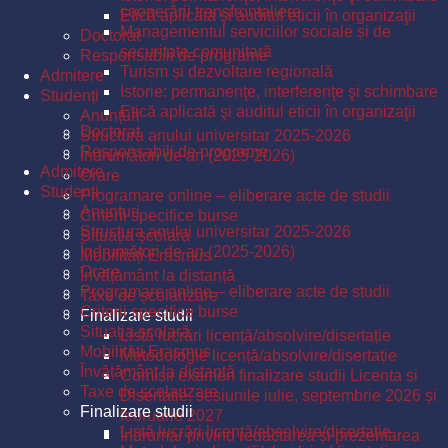
cooperării transfrontaliere
Etică aplicată şi auditul eticii în organizaţii
Managementul serviciilor sociale și de
Doctorat
securitate comunitară
Responsabili de programe
Turism și dezvoltare regională
Admitere
Istorie: permanenţe, interferenţe şi schimbare
Studenți
Etică aplicată şi auditul eticii în organizaţii
Anunțuri
Doctorat
Structura anului universitar 2025-2026
Responsabili de programe
Îndrumători de an (2025-2026)
Admitere
Orare
Studenți
Programare online – eliberare acte de studii
Anunțuri
Criterii specifice burse
Structura anului universitar 2025-2026
Situația școlară
Îndrumători de an (2025-2026)
Mobilități Erasmus
Orare
Învățământ la distanță
Programare online – eliberare acte de studii
Taxe de școlarizare
Criterii specifice burse
Finalizare studii
Situația școlară
Listă lucrări licență/absolvire/disertație
Mobilități Erasmus
Metodologie licență/absolvire/disertație
Învățământ la distanță
Comisii examen finalizare studii Licenta si
Taxe de școlarizare
Disertatie, sesiunile iulie, septembrie 2026 și
Finalizare studii
februarie 2027
Listă lucrări licență/absolvire/disertație
Îndrumar privind redactarea și prezentarea