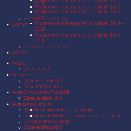
2025
2022
Program de management al calităţii 2025 –
Program de management al calităţii 2023 –
2026
2024
Platforma e-Learning
Program de management al calităţii 2024 –
Contact
2025
Program de management al calităţii 2025 –
2026
Platforma e-Learning
Contact
Acasă
Website vechi
Despre noi
Misiune și obiective
Documente FIGSS
Acasă
Conducerea Facultății
Consiliul Facultății
Website vechi
Despre noi
Departamente
Misiune și obiective
Departamentul de Geografie
Documente FIGSS
Departamentul de Științe umane și social-
Conducerea Facultății
politice
Școala doctorală
Consiliul Facultății