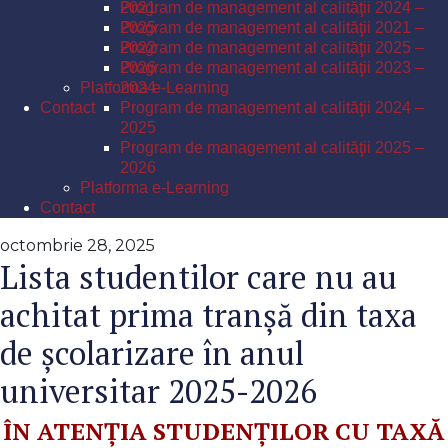
Program de management al calităţii 2024 –
2021
2025
Program de management al calităţii 2021 –
Program de management al calităţii 2025 –
2022
2026
Program de management al calităţii 2023 –
Platforma e-Learning
2024
Contact
Program de management al calităţii 2024 –
2025
Program de management al calităţii 2025 –
2026
Platforma e-Learning
Contact
octombrie 28, 2025
Lista studentilor care nu au
achitat prima tranșă din taxa
de școlarizare în anul
universitar 2025-2026
ÎN ATENȚIA STUDENȚILOR CU TAXĂ