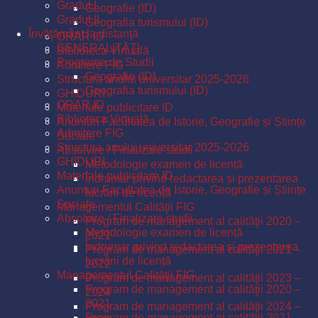
Gradul I
Geografie (ID)
Gradul II
Geografia turismului (ID)
Învăţământ la distanţă
ORAR ID
GENERALITĂŢI
Biblioteca Virtuală
Programe de Studii
Admitere FIG
Geografie (ID)
Structura anului universitar 2025-2026
Geografia turismului (ID)
GHIDURI
ORAR ID
Materiale publicitare ID
Biblioteca Virtuală
Anunturi Facultatea de Istorie, Geografie și Științe
Admitere FIG
Sociale
Structura anului universitar 2025-2026
Absolvire / Finalizare studii
GHIDURI
Metodologie examen de licență
Materiale publicitare ID
Îndrumar privind redactarea și prezentarea
Anunturi Facultatea de Istorie, Geografie și Științe
lucrării de licență
Sociale
Managementul Calităţii FIG
Absolvire / Finalizare studii
Program de management al calităţii 2020 –
Metodologie examen de licență
2021
Îndrumar privind redactarea și prezentarea
Program de management al calităţii 2021 –
lucrării de licență
2022
Managementul Calităţii FIG
Program de management al calităţii 2023 –
Program de management al calităţii 2020 –
2024
2021
Program de management al calităţii 2024 –
Program de management al calităţii 2021 –