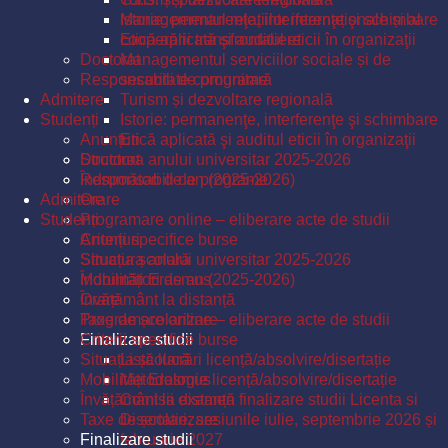
Istorie: permanenţe, interferenţe şi schimbare
Managementul relațiilor internaționale și al
Etică aplicată şi auditul eticii în organizaţii
cooperării transfrontaliere
Doctorat
Managementul serviciilor sociale și de
Responsabili de programe
securitate comunitară
Admitere
Turism și dezvoltare regională
Studenți
Istorie: permanenţe, interferenţe şi schimbare
Anunțuri
Etică aplicată şi auditul eticii în organizaţii
Structura anului universitar 2025-2026
Doctorat
Îndrumători de an (2025-2026)
Responsabili de programe
Admitere
Orare
Studenți
Programare online – eliberare acte de studii
Criterii specifice burse
Anunțuri
Situația școlară
Structura anului universitar 2025-2026
Mobilități Erasmus
Îndrumători de an (2025-2026)
Învățământ la distanță
Orare
Taxe de școlarizare
Programare online – eliberare acte de studii
Finalizare studii
Criterii specifice burse
Situația școlară
Listă lucrări licență/absolvire/disertație
Mobilități Erasmus
Metodologie licență/absolvire/disertație
Învățământ la distanță
Comisii examen finalizare studii Licenta si
Taxe de școlarizare
Disertatie, sesiunile iulie, septembrie 2026 și
Finalizare studii
februarie 2027