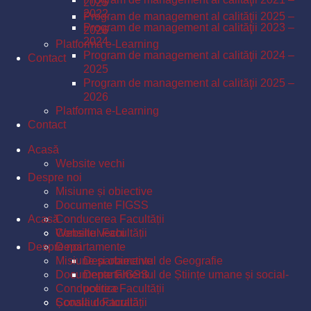
2025
2022
Program de management al calităţii 2025 –
Program de management al calităţii 2023 –
2026
2024
Platforma e-Learning
Program de management al calităţii 2024 –
Contact
2025
Program de management al calităţii 2025 –
2026
Platforma e-Learning
Contact
Acasă
Website vechi
Despre noi
Misiune și obiective
Documente FIGSS
Acasă
Conducerea Facultății
Consiliul Facultății
Website vechi
Despre noi
Departamente
Misiune și obiective
Departamentul de Geografie
Documente FIGSS
Departamentul de Științe umane și social-
Conducerea Facultății
politice
Școala doctorală
Consiliul Facultății