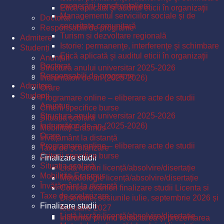
cooperării transfrontaliere
Etică aplicată şi auditul eticii în organizaţii
Managementul serviciilor sociale și de
Doctorat
securitate comunitară
Responsabili de programe
Turism și dezvoltare regională
Admitere
Istorie: permanenţe, interferenţe şi schimbare
Studenți
Etică aplicată şi auditul eticii în organizaţii
Anunțuri
Doctorat
Structura anului universitar 2025-2026
Responsabili de programe
Îndrumători de an (2025-2026)
Admitere
Orare
Studenți
Programare online – eliberare acte de studii
Anunțuri
Criterii specifice burse
Structura anului universitar 2025-2026
Situația școlară
Îndrumători de an (2025-2026)
Mobilități Erasmus
Orare
Învățământ la distanță
Programare online – eliberare acte de studii
Taxe de școlarizare
Criterii specifice burse
Finalizare studii
Situația școlară
Listă lucrări licență/absolvire/disertație
Mobilități Erasmus
Metodologie licență/absolvire/disertație
Învățământ la distanță
Comisii examen finalizare studii Licenta si
Taxe de școlarizare
Disertatie, sesiunile iulie, septembrie 2026 și
Finalizare studii
februarie 2027
Listă lucrări licență/absolvire/disertație
Îndrumar privind redactarea și prezentarea