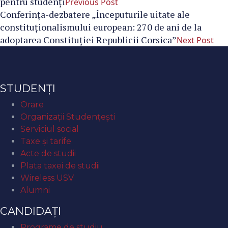
pentru studenți
Previous Post
Conferința-dezbatere „Începuturile uitate ale
constituționalismului european: 270 de ani de la
adoptarea Constituției Republicii Corsica”
Next Post
STUDENȚI
Orare
Organizaţii Studenţeşti
Serviciul social
Taxe și tarife
Acte de studii
Plata taxei de studii
Wireless USV
Alumni
CANDIDAȚI
Programe de studiu