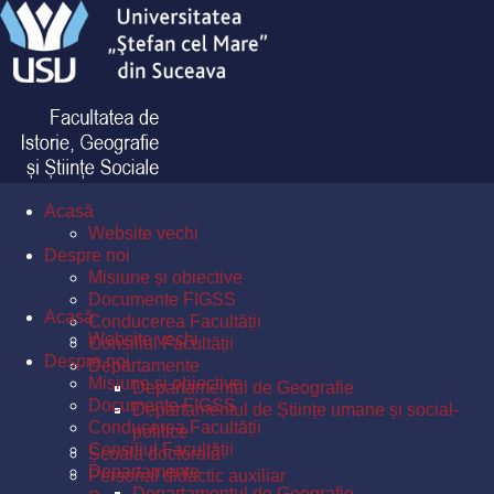
Acasă
Website vechi
Despre noi
Misiune și obiective
Documente FIGSS
Acasă
Conducerea Facultății
Website vechi
Consiliul Facultății
Despre noi
Departamente
Misiune și obiective
Departamentul de Geografie
Documente FIGSS
Departamentul de Științe umane și social-
Conducerea Facultății
politice
Consiliul Facultății
Școala doctorală
Departamente
Personal didactic auxiliar
Departamentul de Geografie