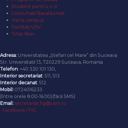
Student pentru o zi
Consultații Bacalaureat
Hartă campus
Facilități USV
Timp liber
Contact
Adresa:
Universitatea „Ștefan cel Mare” din Suceava
Str. Universitatii 13, 720229 Suceava, Romania
Telefon
: +40 330 101 130,
Interior secretariat
: 511, 513
Interior decanat
: 512
Mobil:
0724016233
(între orele 8.00-16.00)(fără SMS)
Email:
secretariat.fig@usm.ro
Facebook / FIG