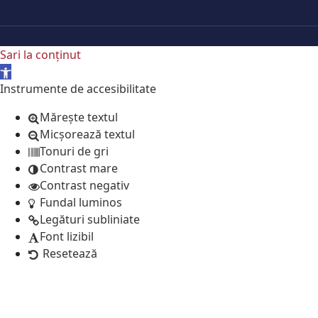
Sari la conținut
Deschide bara de unelte
Instrumente de accesibilitate
Mărește textul
Micșorează textul
Tonuri de gri
Contrast mare
Contrast negativ
Fundal luminos
Legături subliniate
Font lizibil
Resetează