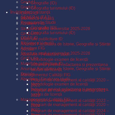
Gradul I
Geografie (ID)
Gradul II
Geografia turismului (ID)
Învăţământ la distanţă
ORAR ID
GENERALITĂŢI
Biblioteca Virtuală
Programe de Studii
Admitere FIG
Geografie (ID)
Structura anului universitar 2025-2026
Geografia turismului (ID)
GHIDURI
ORAR ID
Materiale publicitare ID
Biblioteca Virtuală
Anunturi Facultatea de Istorie, Geografie și Științe
Admitere FIG
Sociale
Structura anului universitar 2025-2026
Absolvire / Finalizare studii
GHIDURI
Metodologie examen de licență
Materiale publicitare ID
Îndrumar privind redactarea și prezentarea
Anunturi Facultatea de Istorie, Geografie și Științe
lucrării de licență
Sociale
Managementul Calităţii FIG
Absolvire / Finalizare studii
Program de management al calităţii 2020 –
Metodologie examen de licență
2021
Îndrumar privind redactarea și prezentarea
Program de management al calităţii 2021 –
lucrării de licență
2022
Managementul Calităţii FIG
Program de management al calităţii 2023 –
Program de management al calităţii 2020 –
2024
2021
Program de management al calităţii 2024 –
Program de management al calităţii 2021 –