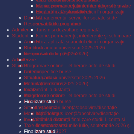
Istorie: permanenţe, interferenţe şi schimbare
Managementul relațiilor internaționale și al
Etică aplicată şi auditul eticii în organizaţii
cooperării transfrontaliere
Doctorat
Managementul serviciilor sociale și de
Responsabili de programe
securitate comunitară
Admitere
Turism și dezvoltare regională
Studenți
Istorie: permanenţe, interferenţe şi schimbare
Anunțuri
Etică aplicată şi auditul eticii în organizaţii
Structura anului universitar 2025-2026
Doctorat
Îndrumători de an (2025-2026)
Responsabili de programe
Admitere
Orare
Studenți
Programare online – eliberare acte de studii
Criterii specifice burse
Anunțuri
Situația școlară
Structura anului universitar 2025-2026
Mobilități Erasmus
Îndrumători de an (2025-2026)
Învățământ la distanță
Orare
Taxe de școlarizare
Programare online – eliberare acte de studii
Finalizare studii
Criterii specifice burse
Situația școlară
Listă lucrări licență/absolvire/disertație
Mobilități Erasmus
Metodologie licență/absolvire/disertație
Învățământ la distanță
Comisii examen finalizare studii Licenta si
Taxe de școlarizare
Disertatie, sesiunile iulie, septembrie 2026 și
Finalizare studii
februarie 2027