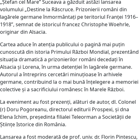
„Ștefan cel Mare” Suceava a găzduit astăzi lansarea
volumului „Destine la Răscruce. Prizonierii români din
lagărele germane înmormântați pe teritoriul Franței 1916–
1918”, semnat de istoricul francez Christophe Woehrle,
originar din Alsacia.
Cartea aduce în atenția publicului o pagină mai puțin
cunoscută din istoria Primului Război Mondial, prezentând
situația dramatică a prizonierilor români decedați în
Alsacia și Lorena, în urma detenției în lagărele germane.
Autorul a întreprins cercetări minuțioase în arhivele
germane, contribuind la o mai bună înțelegere a memoriei
colective și a sacrificiului românesc în Marele Război.
La eveniment au fost prezenți, alături de autor, dl. Colonel
(r) Doru Pogoreanu, directorul editurii Prospexi, și dna
Elena Ichim, președinta filialei Teleorman a Societății de
Științe Istorice din România.
Lansarea a fost moderată de prof. univ. dr. Florin Pintescu,