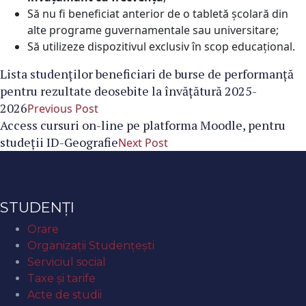
Să nu fi beneficiat anterior de o tabletă școlară din
alte programe guvernamentale sau universitare;
Să utilizeze dispozitivul exclusiv în scop educațional.
Lista studenților beneficiari de burse de performanță
pentru rezultate deosebite la învățătură 2025-
2026
Previous Post
Access cursuri on-line pe platforma Moodle, pentru
studeții ID-Geografie
Next Post
STUDENȚI
Orare
Organizaţii Studenţeşti
Serviciul social
Taxe și tarife
Acte de studii