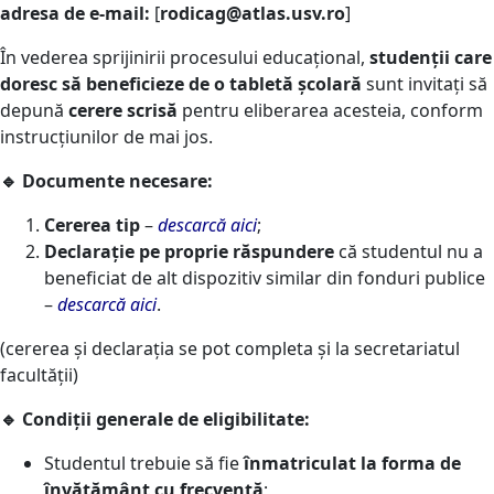
adresa de e-mail:
[
rodicag
@atlas.usv.ro
]
În vederea sprijinirii procesului educațional,
studenții care
doresc să beneficieze de o tabletă școlară
sunt invitați să
depună
cerere scrisă
pentru eliberarea acesteia, conform
instrucțiunilor de mai jos.
🔹
Documente necesare:
Cererea tip
–
descarcă aici
;
Declarație pe proprie răspundere
că studentul nu a
beneficiat de alt dispozitiv similar din fonduri publice
–
descarcă aici
.
(cererea și declarația se pot completa și la secretariatul
facultății)
🔹
Condiții generale de eligibilitate:
Studentul trebuie să fie
înmatriculat la forma de
învățământ cu frecvență
;