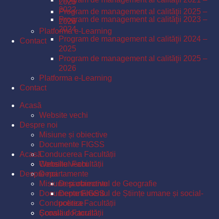
2025
2022
Program de management al calităţii 2025 –
Program de management al calităţii 2023 –
2026
2024
Platforma e-Learning
Program de management al calităţii 2024 –
Contact
2025
Program de management al calităţii 2025 –
2026
Platforma e-Learning
Contact
Acasă
Website vechi
Despre noi
Misiune și obiective
Documente FIGSS
Acasă
Conducerea Facultății
Consiliul Facultății
Website vechi
Despre noi
Departamente
Misiune și obiective
Departamentul de Geografie
Documente FIGSS
Departamentul de Științe umane și social-
Conducerea Facultății
politice
Școala doctorală
Consiliul Facultății