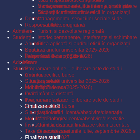
Istorie: permanenţe, interferenţe şi schimbare
Managementul relațiilor internaționale și al
Etică aplicată şi auditul eticii în organizaţii
cooperării transfrontaliere
Doctorat
Managementul serviciilor sociale și de
Responsabili de programe
securitate comunitară
Admitere
Turism și dezvoltare regională
Studenți
Istorie: permanenţe, interferenţe şi schimbare
Anunțuri
Etică aplicată şi auditul eticii în organizaţii
Structura anului universitar 2025-2026
Doctorat
Îndrumători de an (2025-2026)
Responsabili de programe
Admitere
Orare
Studenți
Programare online – eliberare acte de studii
Criterii specifice burse
Anunțuri
Situația școlară
Structura anului universitar 2025-2026
Mobilități Erasmus
Îndrumători de an (2025-2026)
Învățământ la distanță
Orare
Taxe de școlarizare
Programare online – eliberare acte de studii
Finalizare studii
Criterii specifice burse
Situația școlară
Listă lucrări licență/absolvire/disertație
Mobilități Erasmus
Metodologie licență/absolvire/disertație
Învățământ la distanță
Comisii examen finalizare studii Licenta si
Taxe de școlarizare
Disertatie, sesiunile iulie, septembrie 2026 și
Finalizare studii
februarie 2027