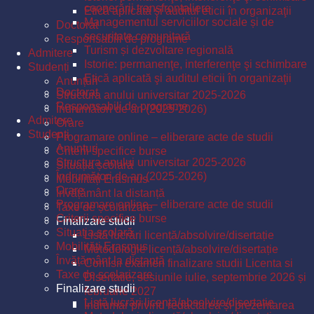
cooperării transfrontaliere
Etică aplicată şi auditul eticii în organizaţii
Managementul serviciilor sociale și de
Doctorat
securitate comunitară
Responsabili de programe
Turism și dezvoltare regională
Admitere
Istorie: permanenţe, interferenţe şi schimbare
Studenți
Etică aplicată şi auditul eticii în organizaţii
Anunțuri
Doctorat
Structura anului universitar 2025-2026
Responsabili de programe
Îndrumători de an (2025-2026)
Admitere
Orare
Studenți
Programare online – eliberare acte de studii
Anunțuri
Criterii specifice burse
Structura anului universitar 2025-2026
Situația școlară
Îndrumători de an (2025-2026)
Mobilități Erasmus
Orare
Învățământ la distanță
Programare online – eliberare acte de studii
Taxe de școlarizare
Criterii specifice burse
Finalizare studii
Situația școlară
Listă lucrări licență/absolvire/disertație
Mobilități Erasmus
Metodologie licență/absolvire/disertație
Învățământ la distanță
Comisii examen finalizare studii Licenta si
Taxe de școlarizare
Disertatie, sesiunile iulie, septembrie 2026 și
Finalizare studii
februarie 2027
Listă lucrări licență/absolvire/disertație
Îndrumar privind redactarea și prezentarea