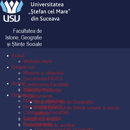
Acasă
Website vechi
Despre noi
Misiune și obiective
Documente FIGSS
Acasă
Conducerea Facultății
Website vechi
Consiliul Facultății
Despre noi
Departamente
Misiune și obiective
Departamentul de Geografie
Documente FIGSS
Departamentul de Științe umane și social-
Conducerea Facultății
politice
Consiliul Facultății
Școala doctorală
Departamente
Personal didactic auxiliar
Departamentul de Geografie