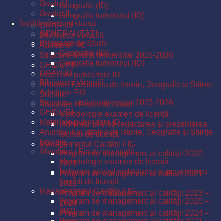
Gradul I
Geografie (ID)
Gradul II
Geografia turismului (ID)
Învăţământ la distanţă
ORAR ID
GENERALITĂŢI
Biblioteca Virtuală
Programe de Studii
Admitere FIG
Geografie (ID)
Structura anului universitar 2025-2026
Geografia turismului (ID)
GHIDURI
ORAR ID
Materiale publicitare ID
Biblioteca Virtuală
Anunturi Facultatea de Istorie, Geografie și Științe
Admitere FIG
Sociale
Structura anului universitar 2025-2026
Absolvire / Finalizare studii
GHIDURI
Metodologie examen de licență
Materiale publicitare ID
Îndrumar privind redactarea și prezentarea
Anunturi Facultatea de Istorie, Geografie și Științe
lucrării de licență
Sociale
Managementul Calităţii FIG
Absolvire / Finalizare studii
Program de management al calităţii 2020 –
Metodologie examen de licență
2021
Îndrumar privind redactarea și prezentarea
Program de management al calităţii 2021 –
lucrării de licență
2022
Managementul Calităţii FIG
Program de management al calităţii 2023 –
Program de management al calităţii 2020 –
2024
2021
Program de management al calităţii 2024 –
Program de management al calităţii 2021 –