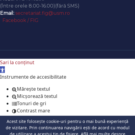
(între orele 8.00-16.00)(fără SMS)
Email:
secretariat.fig@usm.ro
Facebook / FIG
Sari la conținut
Deschide bara de unelte
Instrumente de accesibilitate
Mărește textul
Micșorează textul
Tonuri de gri
Contrast mare
Contrast negativ
Acest site folosește cookie-uri pentru o mai bună experiență
Fundal luminos
de vizitare. Prin continuarea navigării ești de acord cu modul
Legături subliniate
de utilizare a acestui tip de fișiere.
Află mai multe despre