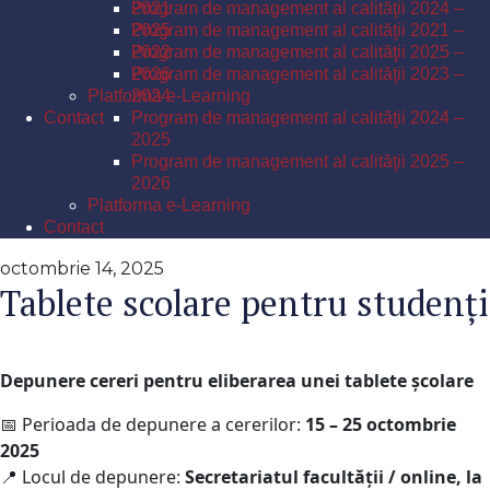
Program de management al calităţii 2024 –
2021
2025
Program de management al calităţii 2021 –
Program de management al calităţii 2025 –
2022
2026
Program de management al calităţii 2023 –
Platforma e-Learning
2024
Contact
Program de management al calităţii 2024 –
2025
Program de management al calităţii 2025 –
2026
Platforma e-Learning
Contact
octombrie 14, 2025
Tablete scolare pentru studenți
Depunere cereri pentru eliberarea unei tablete școlare
📅 Perioada de depunere a cererilor:
15 – 25 octombrie
2025
📍 Locul de depunere:
Secretariatul facultății / online, la