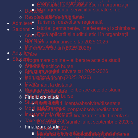
cooperării transfrontaliere
Etică aplicată şi auditul eticii în organizaţii
Managementul serviciilor sociale și de
Doctorat
securitate comunitară
Responsabili de programe
Turism și dezvoltare regională
Admitere
Istorie: permanenţe, interferenţe şi schimbare
Studenți
Etică aplicată şi auditul eticii în organizaţii
Anunțuri
Doctorat
Structura anului universitar 2025-2026
Responsabili de programe
Îndrumători de an (2025-2026)
Admitere
Orare
Studenți
Programare online – eliberare acte de studii
Anunțuri
Criterii specifice burse
Structura anului universitar 2025-2026
Situația școlară
Îndrumători de an (2025-2026)
Mobilități Erasmus
Orare
Învățământ la distanță
Programare online – eliberare acte de studii
Taxe de școlarizare
Criterii specifice burse
Finalizare studii
Situația școlară
Listă lucrări licență/absolvire/disertație
Mobilități Erasmus
Metodologie licență/absolvire/disertație
Învățământ la distanță
Comisii examen finalizare studii Licenta si
Taxe de școlarizare
Disertatie, sesiunile iulie, septembrie 2026 și
Finalizare studii
februarie 2027
Listă lucrări licență/absolvire/disertație
Îndrumar privind redactarea și prezentarea