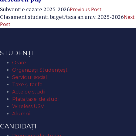
Subventie cazare 2025-2026
Previous Post
Clasament studenti buget/taxa an univ. 2025-2026
Next
Post
STUDENȚI
Orare
Organizaţii Studenţeşti
Serviciul social
Taxe și tarife
Acte de studii
Plata taxei de studii
Wireless USV
Alumni
CANDIDAȚI
Programe de studiu