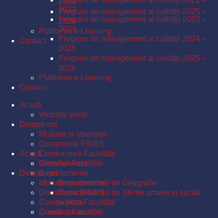
2025
2022
Program de management al calităţii 2025 –
Program de management al calităţii 2023 –
2026
2024
Platforma e-Learning
Program de management al calităţii 2024 –
Contact
2025
Program de management al calităţii 2025 –
2026
Platforma e-Learning
Contact
Acasă
Website vechi
Despre noi
Misiune și obiective
Documente FIGSS
Acasă
Conducerea Facultății
Consiliul Facultății
Website vechi
Despre noi
Departamente
Misiune și obiective
Departamentul de Geografie
Documente FIGSS
Departamentul de Științe umane și social-
Conducerea Facultății
politice
Școala doctorală
Consiliul Facultății