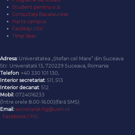
Student pentru o zi
Consultații Bacalaureat
Hartă campus
Facilități USV
Timp liber
Contact
Adresa:
Universitatea „Ștefan cel Mare” din Suceava
Str. Universitatii 13, 720229 Suceava, Romania
Telefon
: +40 330 101 130,
Interior secretariat
: 511, 513
Interior decanat
: 512
Mobil:
0724016233
(între orele 8.00-16.00)(fără SMS)
Email:
secretariat.fig@usm.ro
Facebook / FIG