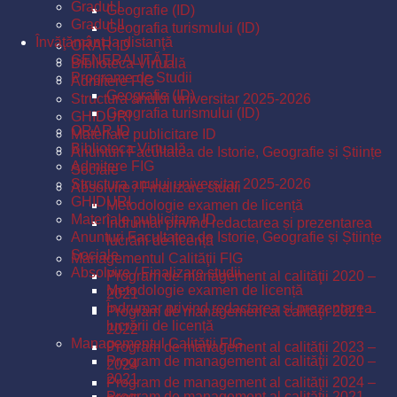
Gradul I
Geografie (ID)
Gradul II
Geografia turismului (ID)
Învăţământ la distanţă
ORAR ID
GENERALITĂŢI
Biblioteca Virtuală
Programe de Studii
Admitere FIG
Geografie (ID)
Structura anului universitar 2025-2026
Geografia turismului (ID)
GHIDURI
ORAR ID
Materiale publicitare ID
Biblioteca Virtuală
Anunturi Facultatea de Istorie, Geografie și Științe
Admitere FIG
Sociale
Structura anului universitar 2025-2026
Absolvire / Finalizare studii
GHIDURI
Metodologie examen de licență
Materiale publicitare ID
Îndrumar privind redactarea și prezentarea
Anunturi Facultatea de Istorie, Geografie și Științe
lucrării de licență
Sociale
Managementul Calităţii FIG
Absolvire / Finalizare studii
Program de management al calităţii 2020 –
Metodologie examen de licență
2021
Îndrumar privind redactarea și prezentarea
Program de management al calităţii 2021 –
lucrării de licență
2022
Managementul Calităţii FIG
Program de management al calităţii 2023 –
Program de management al calităţii 2020 –
2024
2021
Program de management al calităţii 2024 –
Program de management al calităţii 2021 –