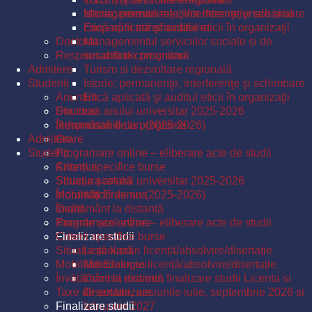
Istorie: permanenţe, interferenţe şi schimbare
Managementul relațiilor internaționale și al
Etică aplicată şi auditul eticii în organizaţii
cooperării transfrontaliere
Doctorat
Managementul serviciilor sociale și de
Responsabili de programe
securitate comunitară
Admitere
Turism și dezvoltare regională
Studenți
Istorie: permanenţe, interferenţe şi schimbare
Anunțuri
Etică aplicată şi auditul eticii în organizaţii
Structura anului universitar 2025-2026
Doctorat
Îndrumători de an (2025-2026)
Responsabili de programe
Admitere
Orare
Studenți
Programare online – eliberare acte de studii
Criterii specifice burse
Anunțuri
Situația școlară
Structura anului universitar 2025-2026
Mobilități Erasmus
Îndrumători de an (2025-2026)
Învățământ la distanță
Orare
Taxe de școlarizare
Programare online – eliberare acte de studii
Finalizare studii
Criterii specifice burse
Situația școlară
Listă lucrări licență/absolvire/disertație
Mobilități Erasmus
Metodologie licență/absolvire/disertație
Învățământ la distanță
Comisii examen finalizare studii Licenta si
Taxe de școlarizare
Disertatie, sesiunile iulie, septembrie 2026 și
Finalizare studii
februarie 2027