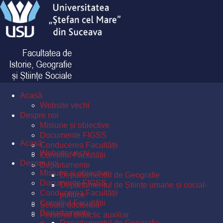
Acasă
Website vechi
Despre noi
Misiune și obiective
Documente FIGSS
Acasă
Conducerea Facultății
Website vechi
Consiliul Facultății
Despre noi
Departamente
Misiune și obiective
Departamentul de Geografie
Documente FIGSS
Departamentul de Științe umane și social-
Conducerea Facultății
politice
Consiliul Facultății
Școala doctorală
Departamente
Personal didactic auxiliar
Departamentul de Geografie