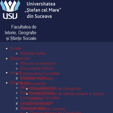
Acasă
Website vechi
Despre noi
Misiune și obiective
Documente FIGSS
Acasă
Conducerea Facultății
Website vechi
Consiliul Facultății
Despre noi
Departamente
Misiune și obiective
Departamentul de Geografie
Documente FIGSS
Departamentul de Științe umane și social-
Conducerea Facultății
politice
Consiliul Facultății
Școala doctorală
Departamente
Personal didactic auxiliar
Departamentul de Geografie