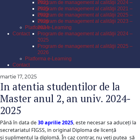
Program de management al calităţii 2024 –
2021
2025
Program de management al calităţii 2021 –
Program de management al calităţii 2025 –
2022
2026
Program de management al calităţii 2023 –
Platforma e-Learning
2024
Contact
Program de management al calităţii 2024 –
2025
Program de management al calităţii 2025 –
2026
Platforma e-Learning
Contact
martie 17, 2025
In atentia studentilor de la
Master anul 2, an univ. 2024-
2025
Până în data de
30 aprilie 2025
, este necesar sa aduceți la
secretariatul FIGSS, in original D
iploma de licență
ș
i
suplimentul la diplomă
. În caz contrar, nu veți putea să