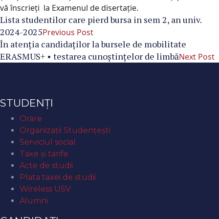
vă înscrieți la Examenul de disertație.
Lista studentilor care pierd bursa in sem 2, an univ.
2024-2025
Previous Post
În atenţia candidaţilor la bursele de mobilitate
ERASMUS+ • testarea cunoștințelor de limbă
Next Post
STUDENȚI
Orare
Organizaţii Studenţeşti
Serviciul social
Taxe și tarife
Acte de studii
Plata taxei de studii
Wireless USV
Alumni