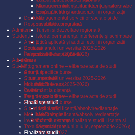
Istorie: permanenţe, interferenţe şi schimbare
Managementul relațiilor internaționale și al
Etică aplicată şi auditul eticii în organizaţii
cooperării transfrontaliere
Doctorat
Managementul serviciilor sociale și de
Responsabili de programe
securitate comunitară
Admitere
Turism și dezvoltare regională
Studenți
Istorie: permanenţe, interferenţe şi schimbare
Anunțuri
Etică aplicată şi auditul eticii în organizaţii
Structura anului universitar 2025-2026
Doctorat
Îndrumători de an (2025-2026)
Responsabili de programe
Admitere
Orare
Studenți
Programare online – eliberare acte de studii
Criterii specifice burse
Anunțuri
Situația școlară
Structura anului universitar 2025-2026
Mobilități Erasmus
Îndrumători de an (2025-2026)
Învățământ la distanță
Orare
Taxe de școlarizare
Programare online – eliberare acte de studii
Finalizare studii
Criterii specifice burse
Situația școlară
Listă lucrări licență/absolvire/disertație
Mobilități Erasmus
Metodologie licență/absolvire/disertație
Învățământ la distanță
Comisii examen finalizare studii Licenta si
Taxe de școlarizare
Disertatie, sesiunile iulie, septembrie 2026 și
Finalizare studii
februarie 2027