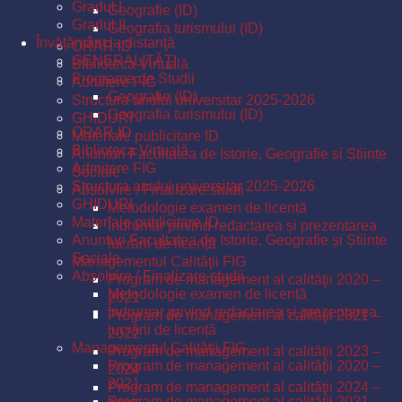
Gradul I
Geografie (ID)
Gradul II
Geografia turismului (ID)
Învăţământ la distanţă
ORAR ID
GENERALITĂŢI
Biblioteca Virtuală
Programe de Studii
Admitere FIG
Geografie (ID)
Structura anului universitar 2025-2026
Geografia turismului (ID)
GHIDURI
ORAR ID
Materiale publicitare ID
Biblioteca Virtuală
Anunturi Facultatea de Istorie, Geografie și Științe
Admitere FIG
Sociale
Structura anului universitar 2025-2026
Absolvire / Finalizare studii
GHIDURI
Metodologie examen de licență
Materiale publicitare ID
Îndrumar privind redactarea și prezentarea
Anunturi Facultatea de Istorie, Geografie și Științe
lucrării de licență
Sociale
Managementul Calităţii FIG
Absolvire / Finalizare studii
Program de management al calităţii 2020 –
Metodologie examen de licență
2021
Îndrumar privind redactarea și prezentarea
Program de management al calităţii 2021 –
lucrării de licență
2022
Managementul Calităţii FIG
Program de management al calităţii 2023 –
Program de management al calităţii 2020 –
2024
2021
Program de management al calităţii 2024 –
Program de management al calităţii 2021 –