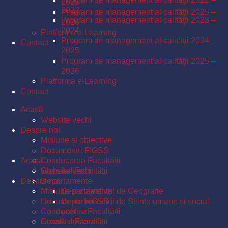
2025
2022
Program de management al calităţii 2025 –
Program de management al calităţii 2023 –
2026
2024
Platforma e-Learning
Program de management al calităţii 2024 –
Contact
2025
Program de management al calităţii 2025 –
2026
Platforma e-Learning
Contact
Acasă
Website vechi
Despre noi
Misiune și obiective
Documente FIGSS
Acasă
Conducerea Facultății
Consiliul Facultății
Website vechi
Despre noi
Departamente
Misiune și obiective
Departamentul de Geografie
Documente FIGSS
Departamentul de Științe umane și social-
Conducerea Facultății
politice
Școala doctorală
Consiliul Facultății