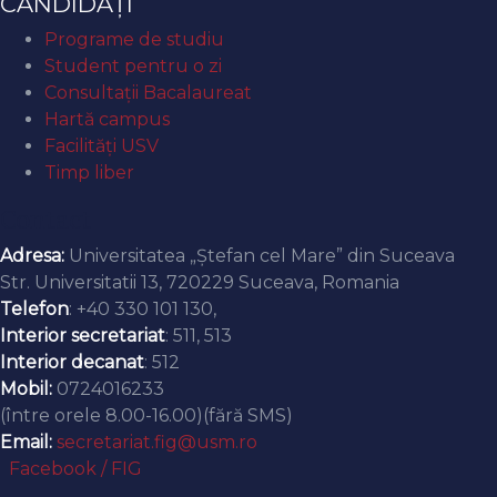
CANDIDAȚI
Programe de studiu
Student pentru o zi
Consultații Bacalaureat
Hartă campus
Facilități USV
Timp liber
Contact
Adresa:
Universitatea „Ștefan cel Mare” din Suceava
Str. Universitatii 13, 720229 Suceava, Romania
Telefon
: +40 330 101 130,
Interior secretariat
: 511, 513
Interior decanat
: 512
Mobil:
0724016233
(între orele 8.00-16.00)(fără SMS)
Email:
secretariat.fig@usm.ro
Facebook / FIG