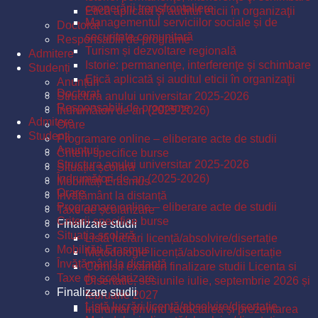
cooperării transfrontaliere
Etică aplicată şi auditul eticii în organizaţii
Managementul serviciilor sociale și de
Doctorat
securitate comunitară
Responsabili de programe
Turism și dezvoltare regională
Admitere
Istorie: permanenţe, interferenţe şi schimbare
Studenți
Etică aplicată şi auditul eticii în organizaţii
Anunțuri
Doctorat
Structura anului universitar 2025-2026
Responsabili de programe
Îndrumători de an (2025-2026)
Admitere
Orare
Studenți
Programare online – eliberare acte de studii
Anunțuri
Criterii specifice burse
Structura anului universitar 2025-2026
Situația școlară
Îndrumători de an (2025-2026)
Mobilități Erasmus
Orare
Învățământ la distanță
Programare online – eliberare acte de studii
Taxe de școlarizare
Criterii specifice burse
Finalizare studii
Situația școlară
Listă lucrări licență/absolvire/disertație
Mobilități Erasmus
Metodologie licență/absolvire/disertație
Învățământ la distanță
Comisii examen finalizare studii Licenta si
Taxe de școlarizare
Disertatie, sesiunile iulie, septembrie 2026 și
Finalizare studii
februarie 2027
Listă lucrări licență/absolvire/disertație
Îndrumar privind redactarea și prezentarea