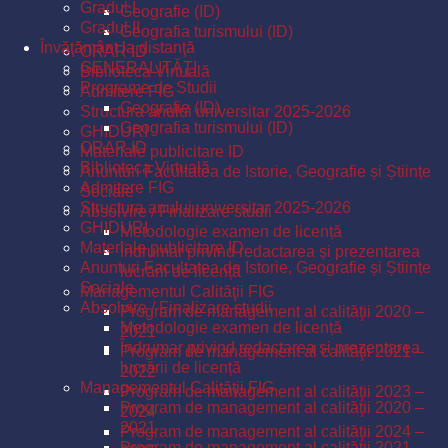
Gradul I
Geografie (ID)
Gradul II
Geografia turismului (ID)
Învăţământ la distanţă
ORAR ID
GENERALITĂŢI
Biblioteca Virtuală
Programe de Studii
Admitere FIG
Geografie (ID)
Structura anului universitar 2025-2026
Geografia turismului (ID)
GHIDURI
ORAR ID
Materiale publicitare ID
Biblioteca Virtuală
Anunturi Facultatea de Istorie, Geografie și Științe
Admitere FIG
Sociale
Structura anului universitar 2025-2026
Absolvire / Finalizare studii
GHIDURI
Metodologie examen de licență
Materiale publicitare ID
Îndrumar privind redactarea și prezentarea
Anunturi Facultatea de Istorie, Geografie și Științe
lucrării de licență
Sociale
Managementul Calităţii FIG
Absolvire / Finalizare studii
Program de management al calităţii 2020 –
Metodologie examen de licență
2021
Îndrumar privind redactarea și prezentarea
Program de management al calităţii 2021 –
lucrării de licență
2022
Managementul Calităţii FIG
Program de management al calităţii 2023 –
Program de management al calităţii 2020 –
2024
2021
Program de management al calităţii 2024 –
Program de management al calităţii 2021 –