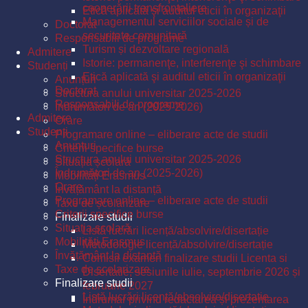
cooperării transfrontaliere
Etică aplicată şi auditul eticii în organizaţii
Managementul serviciilor sociale și de
Doctorat
securitate comunitară
Responsabili de programe
Turism și dezvoltare regională
Admitere
Istorie: permanenţe, interferenţe şi schimbare
Studenți
Etică aplicată şi auditul eticii în organizaţii
Anunțuri
Doctorat
Structura anului universitar 2025-2026
Responsabili de programe
Îndrumători de an (2025-2026)
Admitere
Orare
Studenți
Programare online – eliberare acte de studii
Anunțuri
Criterii specifice burse
Structura anului universitar 2025-2026
Situația școlară
Îndrumători de an (2025-2026)
Mobilități Erasmus
Orare
Învățământ la distanță
Programare online – eliberare acte de studii
Taxe de școlarizare
Criterii specifice burse
Finalizare studii
Situația școlară
Listă lucrări licență/absolvire/disertație
Mobilități Erasmus
Metodologie licență/absolvire/disertație
Învățământ la distanță
Comisii examen finalizare studii Licenta si
Taxe de școlarizare
Disertatie, sesiunile iulie, septembrie 2026 și
Finalizare studii
februarie 2027
Listă lucrări licență/absolvire/disertație
Îndrumar privind redactarea și prezentarea