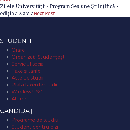
Zilele Universității - Program Sesiune Științifică •
ediția a XXV-a
Next Post
STUDENȚI
Orare
Organizaţii Studenţeşti
Serviciul social
Taxe și tarife
Acte de studii
Plata taxei de studii
Wireless USV
Alumni
CANDIDAȚI
Programe de studiu
Student pentru o zi