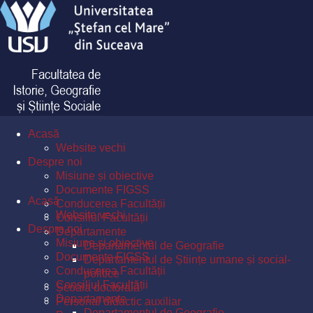
Acasă
Website vechi
Despre noi
Misiune și obiective
Documente FIGSS
Acasă
Conducerea Facultății
Website vechi
Consiliul Facultății
Despre noi
Departamente
Misiune și obiective
Departamentul de Geografie
Documente FIGSS
Departamentul de Științe umane și social-
Conducerea Facultății
politice
Consiliul Facultății
Școala doctorală
Departamente
Personal didactic auxiliar
Departamentul de Geografie