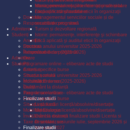
Istorie: permanenţe, interferenţe şi schimbare
Managementul relațiilor internaționale și al
Etică aplicată şi auditul eticii în organizaţii
cooperării transfrontaliere
Doctorat
Managementul serviciilor sociale și de
Responsabili de programe
securitate comunitară
Admitere
Turism și dezvoltare regională
Studenți
Istorie: permanenţe, interferenţe şi schimbare
Anunțuri
Etică aplicată şi auditul eticii în organizaţii
Structura anului universitar 2025-2026
Doctorat
Îndrumători de an (2025-2026)
Responsabili de programe
Admitere
Orare
Studenți
Programare online – eliberare acte de studii
Criterii specifice burse
Anunțuri
Situația școlară
Structura anului universitar 2025-2026
Mobilități Erasmus
Îndrumători de an (2025-2026)
Învățământ la distanță
Orare
Taxe de școlarizare
Programare online – eliberare acte de studii
Finalizare studii
Criterii specifice burse
Situația școlară
Listă lucrări licență/absolvire/disertație
Mobilități Erasmus
Metodologie licență/absolvire/disertație
Învățământ la distanță
Comisii examen finalizare studii Licenta si
Taxe de școlarizare
Disertatie, sesiunile iulie, septembrie 2026 și
Finalizare studii
februarie 2027