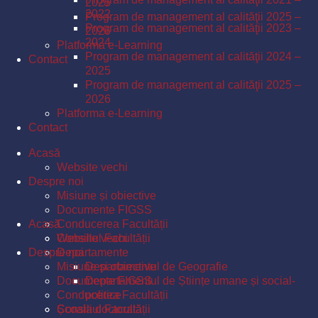
2025
2022
Program de management al calităţii 2025 –
Program de management al calităţii 2023 –
2026
2024
Platforma e-Learning
Program de management al calităţii 2024 –
Contact
2025
Program de management al calităţii 2025 –
2026
Platforma e-Learning
Contact
Acasă
Website vechi
Despre noi
Misiune și obiective
Documente FIGSS
Acasă
Conducerea Facultății
Consiliul Facultății
Website vechi
Despre noi
Departamente
Misiune și obiective
Departamentul de Geografie
Documente FIGSS
Departamentul de Științe umane și social-
Conducerea Facultății
politice
Școala doctorală
Consiliul Facultății