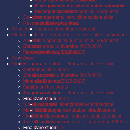
Istorie: permanenţe, interferenţe şi schimbare
Managementul relațiilor internaționale și al
Etică aplicată şi auditul eticii în organizaţii
cooperării transfrontaliere
Doctorat
Managementul serviciilor sociale și de
Responsabili de programe
securitate comunitară
Admitere
Turism și dezvoltare regională
Studenți
Istorie: permanenţe, interferenţe şi schimbare
Anunțuri
Etică aplicată şi auditul eticii în organizaţii
Structura anului universitar 2025-2026
Doctorat
Îndrumători de an (2025-2026)
Responsabili de programe
Admitere
Orare
Studenți
Programare online – eliberare acte de studii
Criterii specifice burse
Anunțuri
Situația școlară
Structura anului universitar 2025-2026
Mobilități Erasmus
Îndrumători de an (2025-2026)
Învățământ la distanță
Orare
Taxe de școlarizare
Programare online – eliberare acte de studii
Finalizare studii
Criterii specifice burse
Situația școlară
Listă lucrări licență/absolvire/disertație
Mobilități Erasmus
Metodologie licență/absolvire/disertație
Învățământ la distanță
Comisii examen finalizare studii Licenta si
Taxe de școlarizare
Disertatie, sesiunile iulie, septembrie 2026 și
Finalizare studii
februarie 2027