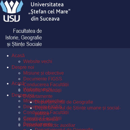
Acasă
Website vechi
Despre noi
Misiune și obiective
Documente FIGSS
Acasă
Conducerea Facultății
Website vechi
Consiliul Facultății
Despre noi
Departamente
Misiune și obiective
Departamentul de Geografie
Documente FIGSS
Departamentul de Științe umane și social-
Conducerea Facultății
politice
Consiliul Facultății
Școala doctorală
Departamente
Personal didactic auxiliar
Departamentul de Geografie