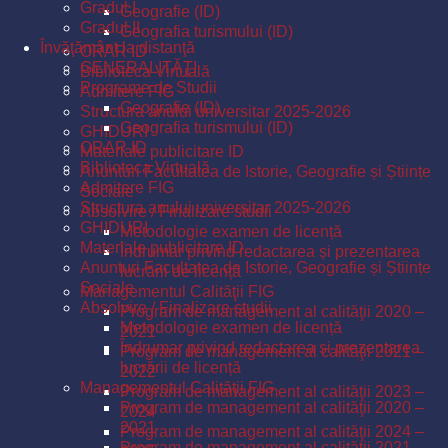
Gradul I
Geografie (ID)
Gradul II
Geografia turismului (ID)
Învăţământ la distanţă
ORAR ID
GENERALITĂŢI
Biblioteca Virtuală
Programe de Studii
Admitere FIG
Geografie (ID)
Structura anului universitar 2025-2026
Geografia turismului (ID)
GHIDURI
ORAR ID
Materiale publicitare ID
Biblioteca Virtuală
Anunturi Facultatea de Istorie, Geografie și Științe
Admitere FIG
Sociale
Structura anului universitar 2025-2026
Absolvire / Finalizare studii
GHIDURI
Metodologie examen de licență
Materiale publicitare ID
Îndrumar privind redactarea și prezentarea
Anunturi Facultatea de Istorie, Geografie și Științe
lucrării de licență
Sociale
Managementul Calităţii FIG
Absolvire / Finalizare studii
Program de management al calităţii 2020 –
Metodologie examen de licență
2021
Îndrumar privind redactarea și prezentarea
Program de management al calităţii 2021 –
lucrării de licență
2022
Managementul Calităţii FIG
Program de management al calităţii 2023 –
Program de management al calităţii 2020 –
2024
2021
Program de management al calităţii 2024 –
Program de management al calităţii 2021 –