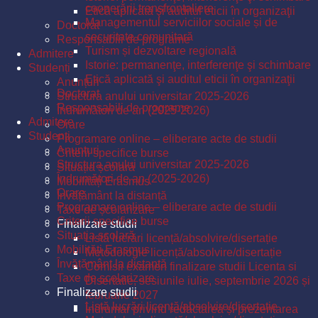
cooperării transfrontaliere
Etică aplicată şi auditul eticii în organizaţii
Managementul serviciilor sociale și de
Doctorat
securitate comunitară
Responsabili de programe
Turism și dezvoltare regională
Admitere
Istorie: permanenţe, interferenţe şi schimbare
Studenți
Etică aplicată şi auditul eticii în organizaţii
Anunțuri
Doctorat
Structura anului universitar 2025-2026
Responsabili de programe
Îndrumători de an (2025-2026)
Admitere
Orare
Studenți
Programare online – eliberare acte de studii
Anunțuri
Criterii specifice burse
Structura anului universitar 2025-2026
Situația școlară
Îndrumători de an (2025-2026)
Mobilități Erasmus
Orare
Învățământ la distanță
Programare online – eliberare acte de studii
Taxe de școlarizare
Criterii specifice burse
Finalizare studii
Situația școlară
Listă lucrări licență/absolvire/disertație
Mobilități Erasmus
Metodologie licență/absolvire/disertație
Învățământ la distanță
Comisii examen finalizare studii Licenta si
Taxe de școlarizare
Disertatie, sesiunile iulie, septembrie 2026 și
Finalizare studii
februarie 2027
Listă lucrări licență/absolvire/disertație
Îndrumar privind redactarea și prezentarea