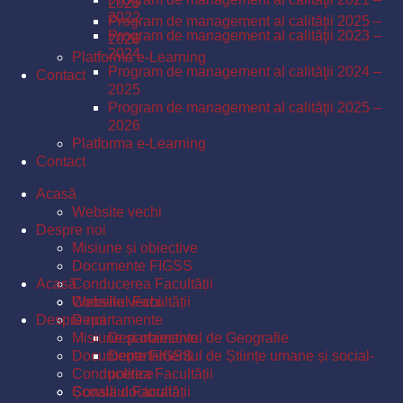
2025
2022
Program de management al calităţii 2025 –
Program de management al calităţii 2023 –
2026
2024
Platforma e-Learning
Program de management al calităţii 2024 –
Contact
2025
Program de management al calităţii 2025 –
2026
Platforma e-Learning
Contact
Acasă
Website vechi
Despre noi
Misiune și obiective
Documente FIGSS
Acasă
Conducerea Facultății
Consiliul Facultății
Website vechi
Despre noi
Departamente
Misiune și obiective
Departamentul de Geografie
Documente FIGSS
Departamentul de Științe umane și social-
Conducerea Facultății
politice
Școala doctorală
Consiliul Facultății