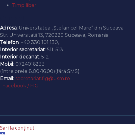
Timp liber
Contact
Adresa:
Universitatea „Ștefan cel Mare” din Suceava
Str. Universitatii 13, 720229 Suceava, Romania
Telefon
: +40 330 101 130,
Interior secretariat
: 511, 513
Interior decanat
: 512
Mobil:
0724016233
(între orele 8.00-16.00)(fără SMS)
Email:
secretariat.fig@usm.ro
Facebook / FIG
Sari la conținut
Deschide bara de unelte