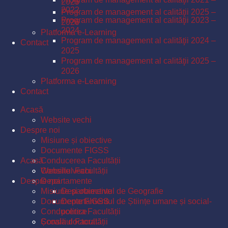
2025
2022
Program de management al calităţii 2025 –
Program de management al calităţii 2023 –
2026
2024
Platforma e-Learning
Program de management al calităţii 2024 –
Contact
2025
Program de management al calităţii 2025 –
2026
Platforma e-Learning
Contact
Acasă
Website vechi
Despre noi
Misiune și obiective
Documente FIGSS
Acasă
Conducerea Facultății
Consiliul Facultății
Website vechi
Despre noi
Departamente
Misiune și obiective
Departamentul de Geografie
Documente FIGSS
Departamentul de Științe umane și social-
Conducerea Facultății
politice
Școala doctorală
Consiliul Facultății