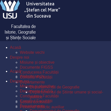
Acasă
Website vechi
Despre noi
Misiune și obiective
Documente FIGSS
Acasă
Conducerea Facultății
Website vechi
Consiliul Facultății
Despre noi
Departamente
Misiune și obiective
Departamentul de Geografie
Documente FIGSS
Departamentul de Științe umane și social-
Conducerea Facultății
politice
Consiliul Facultății
Școala doctorală
Departamente
Personal didactic auxiliar
Departamentul de Geografie