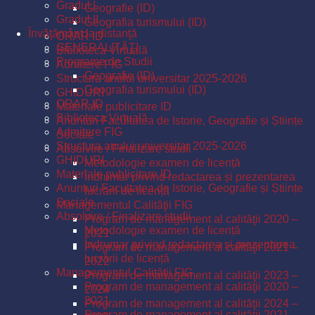
Gradul I
Geografie (ID)
Gradul II
Geografia turismului (ID)
Învăţământ la distanţă
ORAR ID
GENERALITĂŢI
Biblioteca Virtuală
Programe de Studii
Admitere FIG
Geografie (ID)
Structura anului universitar 2025-2026
Geografia turismului (ID)
GHIDURI
ORAR ID
Materiale publicitare ID
Biblioteca Virtuală
Anunturi Facultatea de Istorie, Geografie și Științe
Admitere FIG
Sociale
Structura anului universitar 2025-2026
Absolvire / Finalizare studii
GHIDURI
Metodologie examen de licență
Materiale publicitare ID
Îndrumar privind redactarea și prezentarea
Anunturi Facultatea de Istorie, Geografie și Științe
lucrării de licență
Sociale
Managementul Calităţii FIG
Absolvire / Finalizare studii
Program de management al calităţii 2020 –
Metodologie examen de licență
2021
Îndrumar privind redactarea și prezentarea
Program de management al calităţii 2021 –
lucrării de licență
2022
Managementul Calităţii FIG
Program de management al calităţii 2023 –
Program de management al calităţii 2020 –
2024
2021
Program de management al calităţii 2024 –
Program de management al calităţii 2021 –