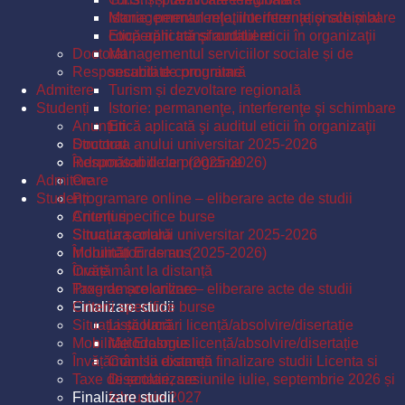
Istorie: permanenţe, interferenţe şi schimbare
Managementul relațiilor internaționale și al
Etică aplicată şi auditul eticii în organizaţii
cooperării transfrontaliere
Doctorat
Managementul serviciilor sociale și de
Responsabili de programe
securitate comunitară
Admitere
Turism și dezvoltare regională
Studenți
Istorie: permanenţe, interferenţe şi schimbare
Anunțuri
Etică aplicată şi auditul eticii în organizaţii
Structura anului universitar 2025-2026
Doctorat
Îndrumători de an (2025-2026)
Responsabili de programe
Admitere
Orare
Studenți
Programare online – eliberare acte de studii
Criterii specifice burse
Anunțuri
Situația școlară
Structura anului universitar 2025-2026
Mobilități Erasmus
Îndrumători de an (2025-2026)
Învățământ la distanță
Orare
Taxe de școlarizare
Programare online – eliberare acte de studii
Finalizare studii
Criterii specifice burse
Situația școlară
Listă lucrări licență/absolvire/disertație
Mobilități Erasmus
Metodologie licență/absolvire/disertație
Învățământ la distanță
Comisii examen finalizare studii Licenta si
Taxe de școlarizare
Disertatie, sesiunile iulie, septembrie 2026 și
Finalizare studii
februarie 2027