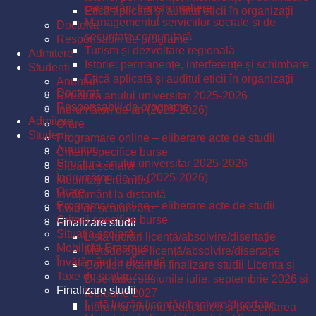
cooperării transfrontaliere
Etică aplicată şi auditul eticii în organizaţii
Managementul serviciilor sociale și de
Doctorat
securitate comunitară
Responsabili de programe
Turism și dezvoltare regională
Admitere
Istorie: permanenţe, interferenţe şi schimbare
Studenți
Etică aplicată şi auditul eticii în organizaţii
Anunțuri
Doctorat
Structura anului universitar 2025-2026
Responsabili de programe
Îndrumători de an (2025-2026)
Admitere
Orare
Studenți
Programare online – eliberare acte de studii
Anunțuri
Criterii specifice burse
Structura anului universitar 2025-2026
Situația școlară
Îndrumători de an (2025-2026)
Mobilități Erasmus
Orare
Învățământ la distanță
Programare online – eliberare acte de studii
Taxe de școlarizare
Criterii specifice burse
Finalizare studii
Situația școlară
Listă lucrări licență/absolvire/disertație
Mobilități Erasmus
Metodologie licență/absolvire/disertație
Învățământ la distanță
Comisii examen finalizare studii Licenta si
Taxe de școlarizare
Disertatie, sesiunile iulie, septembrie 2026 și
Finalizare studii
februarie 2027
Listă lucrări licență/absolvire/disertație
Îndrumar privind redactarea și prezentarea