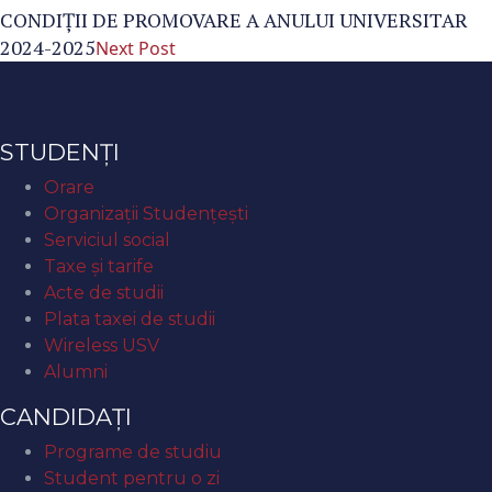
CONDIȚII DE PROMOVARE A ANULUI UNIVERSITAR
2024-2025
Next Post
STUDENȚI
Orare
Organizaţii Studenţeşti
Serviciul social
Taxe și tarife
Acte de studii
Plata taxei de studii
Wireless USV
Alumni
CANDIDAȚI
Programe de studiu
Student pentru o zi