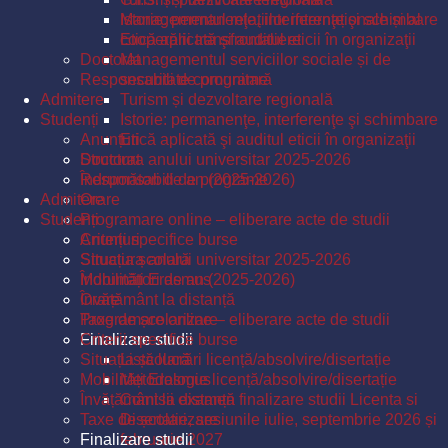
Istorie: permanenţe, interferenţe şi schimbare
Managementul relațiilor internaționale și al
Etică aplicată şi auditul eticii în organizaţii
cooperării transfrontaliere
Doctorat
Managementul serviciilor sociale și de
Responsabili de programe
securitate comunitară
Admitere
Turism și dezvoltare regională
Studenți
Istorie: permanenţe, interferenţe şi schimbare
Anunțuri
Etică aplicată şi auditul eticii în organizaţii
Structura anului universitar 2025-2026
Doctorat
Îndrumători de an (2025-2026)
Responsabili de programe
Admitere
Orare
Studenți
Programare online – eliberare acte de studii
Criterii specifice burse
Anunțuri
Situația școlară
Structura anului universitar 2025-2026
Mobilități Erasmus
Îndrumători de an (2025-2026)
Învățământ la distanță
Orare
Taxe de școlarizare
Programare online – eliberare acte de studii
Finalizare studii
Criterii specifice burse
Situația școlară
Listă lucrări licență/absolvire/disertație
Mobilități Erasmus
Metodologie licență/absolvire/disertație
Învățământ la distanță
Comisii examen finalizare studii Licenta si
Taxe de școlarizare
Disertatie, sesiunile iulie, septembrie 2026 și
Finalizare studii
februarie 2027