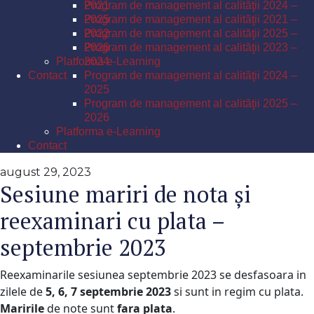
Program de management al calităţii 2024 –
2021
2025
Program de management al calităţii 2021 –
Program de management al calităţii 2025 –
2022
2026
Program de management al calităţii 2023 –
Platforma e-Learning
2024
Contact
Program de management al calităţii 2024 –
2025
Program de management al calităţii 2025 –
2026
Platforma e-Learning
Contact
august 29, 2023
Sesiune mariri de nota și
reexaminari cu plata –
septembrie 2023
Reexaminarile sesiunea septembrie 2023 se desfasoara in
zilele de
5, 6, 7 septembrie 2023
si sunt in regim cu plata.
Maririle
de note sunt
fara plata
.