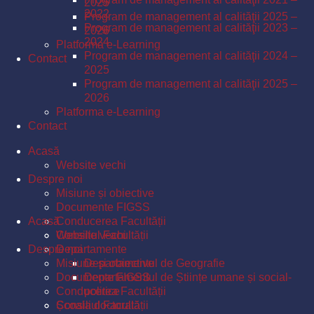
2025
2022
Program de management al calităţii 2025 –
Program de management al calităţii 2023 –
2026
2024
Platforma e-Learning
Program de management al calităţii 2024 –
Contact
2025
Program de management al calităţii 2025 –
2026
Platforma e-Learning
Contact
Acasă
Website vechi
Despre noi
Misiune și obiective
Documente FIGSS
Acasă
Conducerea Facultății
Consiliul Facultății
Website vechi
Despre noi
Departamente
Misiune și obiective
Departamentul de Geografie
Documente FIGSS
Departamentul de Științe umane și social-
Conducerea Facultății
politice
Școala doctorală
Consiliul Facultății