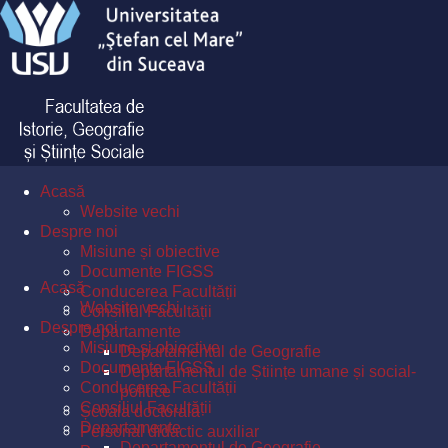
Acasă
Website vechi
Despre noi
Misiune și obiective
Documente FIGSS
Acasă
Conducerea Facultății
Website vechi
Consiliul Facultății
Despre noi
Departamente
Misiune și obiective
Departamentul de Geografie
Documente FIGSS
Departamentul de Științe umane și social-
Conducerea Facultății
politice
Consiliul Facultății
Școala doctorală
Departamente
Personal didactic auxiliar
Departamentul de Geografie