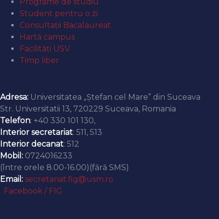
Programe de studiu
Student pentru o zi
Consultații Bacalaureat
Hartă campus
Facilități USV
Timp liber
Contact
Adresa:
Universitatea „Ștefan cel Mare” din Suceava
Str. Universitatii 13, 720229 Suceava, Romania
Telefon
: +40 330 101 130,
Interior secretariat
: 511, 513
Interior decanat
: 512
Mobil:
0724016233
(între orele 8.00-16.00)(fără SMS)
Email:
secretariat.fig@usm.ro
Facebook / FIG