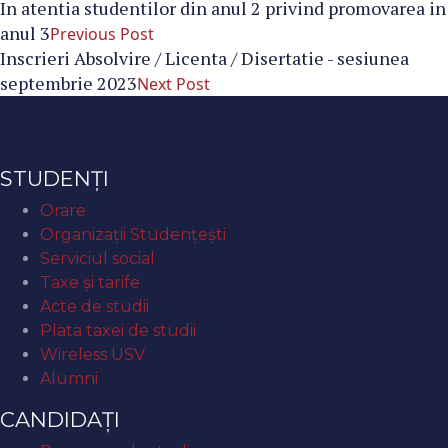
In atentia studentilor din anul 2 privind promovarea in
anul 3
Previous Post
Inscrieri Absolvire / Licenta / Disertatie - sesiunea
septembrie 2023
Next Post
STUDENȚI
Orare
Organizaţii Studenţeşti
Serviciul social
Taxe și tarife
Acte de studii
Plata taxei de studii
Wireless USV
Alumni
CANDIDAȚI