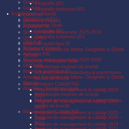
Gradul I
Geografie (ID)
Gradul II
Geografia turismului (ID)
Învăţământ la distanţă
ORAR ID
GENERALITĂŢI
Biblioteca Virtuală
Programe de Studii
Admitere FIG
Geografie (ID)
Structura anului universitar 2025-2026
Geografia turismului (ID)
GHIDURI
ORAR ID
Materiale publicitare ID
Biblioteca Virtuală
Anunturi Facultatea de Istorie, Geografie și Științe
Admitere FIG
Sociale
Structura anului universitar 2025-2026
Absolvire / Finalizare studii
GHIDURI
Metodologie examen de licență
Materiale publicitare ID
Îndrumar privind redactarea și prezentarea
Anunturi Facultatea de Istorie, Geografie și Științe
lucrării de licență
Sociale
Managementul Calităţii FIG
Absolvire / Finalizare studii
Program de management al calităţii 2020 –
Metodologie examen de licență
2021
Îndrumar privind redactarea și prezentarea
Program de management al calităţii 2021 –
lucrării de licență
2022
Managementul Calităţii FIG
Program de management al calităţii 2023 –
Program de management al calităţii 2020 –
2024
2021
Program de management al calităţii 2024 –
Program de management al calităţii 2021 –