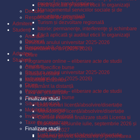
cooperării transfrontaliere
Etică aplicată şi auditul eticii în organizaţii
Managementul serviciilor sociale și de
Doctorat
securitate comunitară
Responsabili de programe
Turism și dezvoltare regională
Admitere
Istorie: permanenţe, interferenţe şi schimbare
Studenți
Etică aplicată şi auditul eticii în organizaţii
Anunțuri
Doctorat
Structura anului universitar 2025-2026
Responsabili de programe
Îndrumători de an (2025-2026)
Admitere
Orare
Studenți
Programare online – eliberare acte de studii
Anunțuri
Criterii specifice burse
Structura anului universitar 2025-2026
Situația școlară
Îndrumători de an (2025-2026)
Mobilități Erasmus
Orare
Învățământ la distanță
Programare online – eliberare acte de studii
Taxe de școlarizare
Criterii specifice burse
Finalizare studii
Situația școlară
Listă lucrări licență/absolvire/disertație
Mobilități Erasmus
Metodologie licență/absolvire/disertație
Învățământ la distanță
Comisii examen finalizare studii Licenta si
Taxe de școlarizare
Disertatie, sesiunile iulie, septembrie 2026 și
Finalizare studii
februarie 2027
Listă lucrări licență/absolvire/disertație
Îndrumar privind redactarea și prezentarea