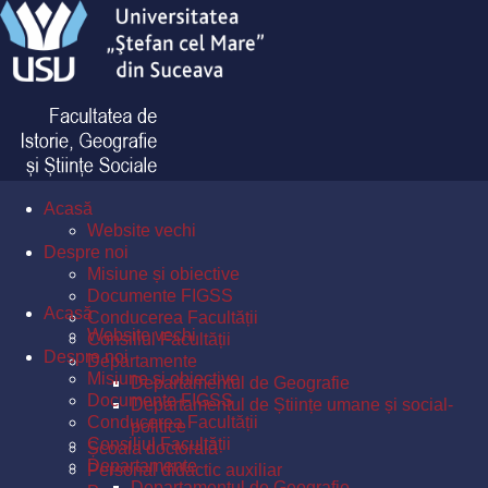
Acasă
Website vechi
Despre noi
Misiune și obiective
Documente FIGSS
Acasă
Conducerea Facultății
Website vechi
Consiliul Facultății
Despre noi
Departamente
Misiune și obiective
Departamentul de Geografie
Documente FIGSS
Departamentul de Științe umane și social-
Conducerea Facultății
politice
Consiliul Facultății
Școala doctorală
Departamente
Personal didactic auxiliar
Departamentul de Geografie