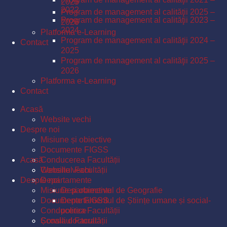
2025
2022
Program de management al calităţii 2025 –
Program de management al calităţii 2023 –
2026
2024
Platforma e-Learning
Program de management al calităţii 2024 –
Contact
2025
Program de management al calităţii 2025 –
2026
Platforma e-Learning
Contact
Acasă
Website vechi
Despre noi
Misiune și obiective
Documente FIGSS
Acasă
Conducerea Facultății
Consiliul Facultății
Website vechi
Despre noi
Departamente
Misiune și obiective
Departamentul de Geografie
Documente FIGSS
Departamentul de Științe umane și social-
Conducerea Facultății
politice
Școala doctorală
Consiliul Facultății