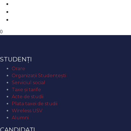
0
STUDENȚI
Orare
Organizaţii Studenţeşti
Serviciul social
Taxe și tarife
Acte de studii
Plata taxei de studii
Wireless USV
Alumni
CANDIDAȚI