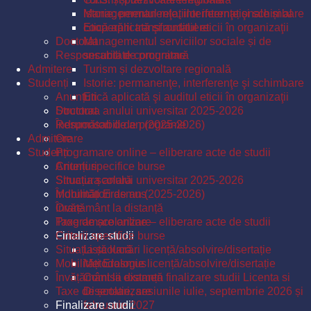
Istorie: permanenţe, interferenţe şi schimbare
Managementul relațiilor internaționale și al
Etică aplicată şi auditul eticii în organizaţii
cooperării transfrontaliere
Doctorat
Managementul serviciilor sociale și de
Responsabili de programe
securitate comunitară
Admitere
Turism și dezvoltare regională
Studenți
Istorie: permanenţe, interferenţe şi schimbare
Anunțuri
Etică aplicată şi auditul eticii în organizaţii
Structura anului universitar 2025-2026
Doctorat
Îndrumători de an (2025-2026)
Responsabili de programe
Admitere
Orare
Studenți
Programare online – eliberare acte de studii
Criterii specifice burse
Anunțuri
Situația școlară
Structura anului universitar 2025-2026
Mobilități Erasmus
Îndrumători de an (2025-2026)
Învățământ la distanță
Orare
Taxe de școlarizare
Programare online – eliberare acte de studii
Finalizare studii
Criterii specifice burse
Situația școlară
Listă lucrări licență/absolvire/disertație
Mobilități Erasmus
Metodologie licență/absolvire/disertație
Învățământ la distanță
Comisii examen finalizare studii Licenta si
Taxe de școlarizare
Disertatie, sesiunile iulie, septembrie 2026 și
Finalizare studii
februarie 2027