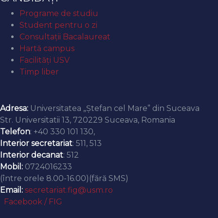
Programe de studiu
Student pentru o zi
Consultații Bacalaureat
Hartă campus
Facilități USV
Timp liber
Contact
Adresa:
Universitatea „Ștefan cel Mare” din Suceava
Str. Universitatii 13, 720229 Suceava, Romania
Telefon
: +40 330 101 130,
Interior secretariat
: 511, 513
Interior decanat
: 512
Mobil:
0724016233
(între orele 8.00-16.00)(fără SMS)
Email:
secretariat.fig@usm.ro
Facebook / FIG