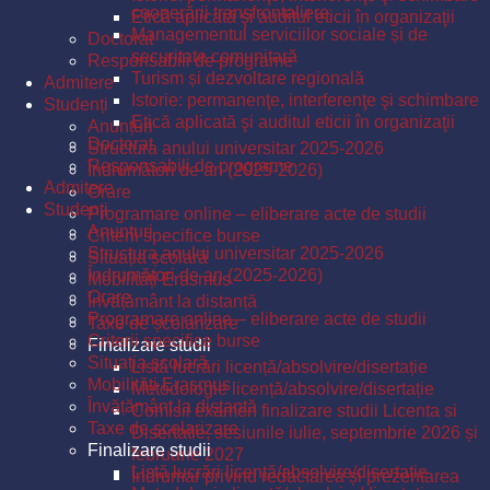
cooperării transfrontaliere
Etică aplicată şi auditul eticii în organizaţii
Managementul serviciilor sociale și de
Doctorat
securitate comunitară
Responsabili de programe
Turism și dezvoltare regională
Admitere
Istorie: permanenţe, interferenţe şi schimbare
Studenți
Etică aplicată şi auditul eticii în organizaţii
Anunțuri
Doctorat
Structura anului universitar 2025-2026
Responsabili de programe
Îndrumători de an (2025-2026)
Admitere
Orare
Studenți
Programare online – eliberare acte de studii
Anunțuri
Criterii specifice burse
Structura anului universitar 2025-2026
Situația școlară
Îndrumători de an (2025-2026)
Mobilități Erasmus
Orare
Învățământ la distanță
Programare online – eliberare acte de studii
Taxe de școlarizare
Criterii specifice burse
Finalizare studii
Situația școlară
Listă lucrări licență/absolvire/disertație
Mobilități Erasmus
Metodologie licență/absolvire/disertație
Învățământ la distanță
Comisii examen finalizare studii Licenta si
Taxe de școlarizare
Disertatie, sesiunile iulie, septembrie 2026 și
Finalizare studii
februarie 2027
Listă lucrări licență/absolvire/disertație
Îndrumar privind redactarea și prezentarea