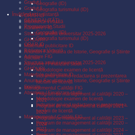
Gradul I
Geografie (ID)
Gradul II
Geografia turismului (ID)
Învăţământ la distanţă
ORAR ID
GENERALITĂŢI
Biblioteca Virtuală
Programe de Studii
Admitere FIG
Geografie (ID)
Structura anului universitar 2025-2026
Geografia turismului (ID)
GHIDURI
ORAR ID
Materiale publicitare ID
Biblioteca Virtuală
Anunturi Facultatea de Istorie, Geografie și Științe
Admitere FIG
Sociale
Structura anului universitar 2025-2026
Absolvire / Finalizare studii
GHIDURI
Metodologie examen de licență
Materiale publicitare ID
Îndrumar privind redactarea și prezentarea
Anunturi Facultatea de Istorie, Geografie și Științe
lucrării de licență
Sociale
Managementul Calităţii FIG
Absolvire / Finalizare studii
Program de management al calităţii 2020 –
Metodologie examen de licență
2021
Îndrumar privind redactarea și prezentarea
Program de management al calităţii 2021 –
lucrării de licență
2022
Managementul Calităţii FIG
Program de management al calităţii 2023 –
Program de management al calităţii 2020 –
2024
2021
Program de management al calităţii 2024 –
Program de management al calităţii 2021 –