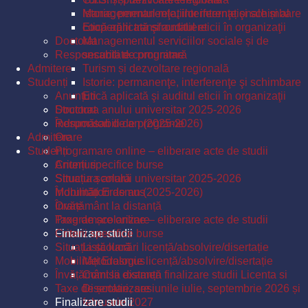
Istorie: permanenţe, interferenţe şi schimbare
Managementul relațiilor internaționale și al
Etică aplicată şi auditul eticii în organizaţii
cooperării transfrontaliere
Doctorat
Managementul serviciilor sociale și de
Responsabili de programe
securitate comunitară
Admitere
Turism și dezvoltare regională
Studenți
Istorie: permanenţe, interferenţe şi schimbare
Anunțuri
Etică aplicată şi auditul eticii în organizaţii
Structura anului universitar 2025-2026
Doctorat
Îndrumători de an (2025-2026)
Responsabili de programe
Admitere
Orare
Studenți
Programare online – eliberare acte de studii
Criterii specifice burse
Anunțuri
Situația școlară
Structura anului universitar 2025-2026
Mobilități Erasmus
Îndrumători de an (2025-2026)
Învățământ la distanță
Orare
Taxe de școlarizare
Programare online – eliberare acte de studii
Finalizare studii
Criterii specifice burse
Situația școlară
Listă lucrări licență/absolvire/disertație
Mobilități Erasmus
Metodologie licență/absolvire/disertație
Învățământ la distanță
Comisii examen finalizare studii Licenta si
Taxe de școlarizare
Disertatie, sesiunile iulie, septembrie 2026 și
Finalizare studii
februarie 2027