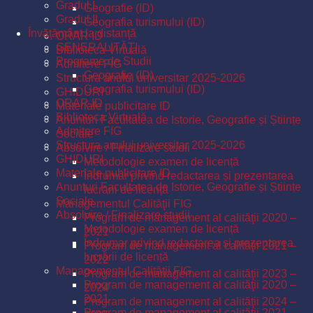
Gradul I
Geografie (ID)
Gradul II
Geografia turismului (ID)
Învăţământ la distanţă
ORAR ID
GENERALITĂŢI
Biblioteca Virtuală
Programe de Studii
Admitere FIG
Geografie (ID)
Structura anului universitar 2025-2026
Geografia turismului (ID)
GHIDURI
ORAR ID
Materiale publicitare ID
Biblioteca Virtuală
Anunturi Facultatea de Istorie, Geografie și Științe
Admitere FIG
Sociale
Structura anului universitar 2025-2026
Absolvire / Finalizare studii
GHIDURI
Metodologie examen de licență
Materiale publicitare ID
Îndrumar privind redactarea și prezentarea
Anunturi Facultatea de Istorie, Geografie și Științe
lucrării de licență
Sociale
Managementul Calităţii FIG
Absolvire / Finalizare studii
Program de management al calităţii 2020 –
Metodologie examen de licență
2021
Îndrumar privind redactarea și prezentarea
Program de management al calităţii 2021 –
lucrării de licență
2022
Managementul Calităţii FIG
Program de management al calităţii 2023 –
Program de management al calităţii 2020 –
2024
2021
Program de management al calităţii 2024 –
Program de management al calităţii 2021 –