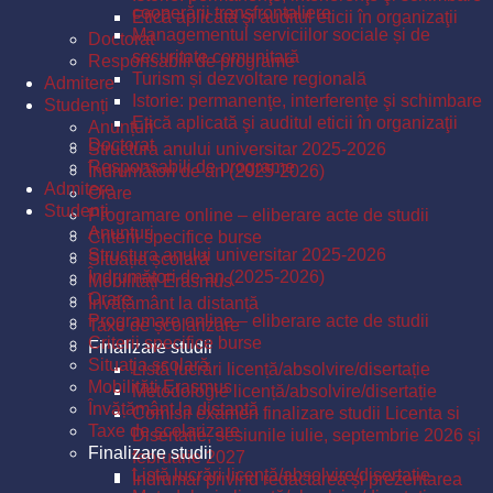
cooperării transfrontaliere
Etică aplicată şi auditul eticii în organizaţii
Managementul serviciilor sociale și de
Doctorat
securitate comunitară
Responsabili de programe
Turism și dezvoltare regională
Admitere
Istorie: permanenţe, interferenţe şi schimbare
Studenți
Etică aplicată şi auditul eticii în organizaţii
Anunțuri
Doctorat
Structura anului universitar 2025-2026
Responsabili de programe
Îndrumători de an (2025-2026)
Admitere
Orare
Studenți
Programare online – eliberare acte de studii
Anunțuri
Criterii specifice burse
Structura anului universitar 2025-2026
Situația școlară
Îndrumători de an (2025-2026)
Mobilități Erasmus
Orare
Învățământ la distanță
Programare online – eliberare acte de studii
Taxe de școlarizare
Criterii specifice burse
Finalizare studii
Situația școlară
Listă lucrări licență/absolvire/disertație
Mobilități Erasmus
Metodologie licență/absolvire/disertație
Învățământ la distanță
Comisii examen finalizare studii Licenta si
Taxe de școlarizare
Disertatie, sesiunile iulie, septembrie 2026 și
Finalizare studii
februarie 2027
Listă lucrări licență/absolvire/disertație
Îndrumar privind redactarea și prezentarea