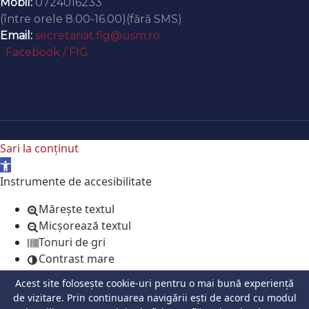
Mobil:
0724016233
(între orele 8.00-16.00)(fără SMS)
Email:
secretariat.fig@usm.ro
Facebook / FIG
Sari la conținut
Deschide bara de unelte
Instrumente de accesibilitate
Mărește textul
Micșorează textul
Tonuri de gri
Contrast mare
Contrast negativ
Acest site folosește cookie-uri pentru o mai bună experiență
Fundal luminos
de vizitare. Prin continuarea navigării ești de acord cu modul
Legături subliniate