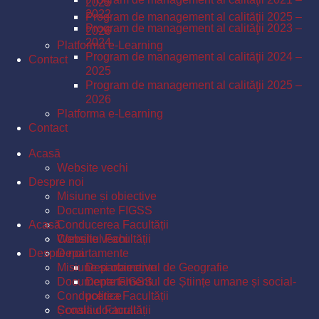
2025
2022
Program de management al calităţii 2025 –
Program de management al calităţii 2023 –
2026
2024
Platforma e-Learning
Program de management al calităţii 2024 –
Contact
2025
Program de management al calităţii 2025 –
2026
Platforma e-Learning
Contact
Acasă
Website vechi
Despre noi
Misiune și obiective
Documente FIGSS
Acasă
Conducerea Facultății
Consiliul Facultății
Website vechi
Despre noi
Departamente
Misiune și obiective
Departamentul de Geografie
Documente FIGSS
Departamentul de Științe umane și social-
Conducerea Facultății
politice
Școala doctorală
Consiliul Facultății