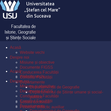
Acasă
Website vechi
Despre noi
Misiune și obiective
Documente FIGSS
Acasă
Conducerea Facultății
Website vechi
Consiliul Facultății
Despre noi
Departamente
Misiune și obiective
Departamentul de Geografie
Documente FIGSS
Departamentul de Științe umane și social-
Conducerea Facultății
politice
Consiliul Facultății
Școala doctorală
Departamente
Personal didactic auxiliar
Departamentul de Geografie