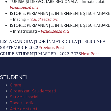
TURISM ŞI DEZVOLTARE REGIONALĂ – Înmatriculați –
Vizualizează aici
ISTORIE: PERMANENȚE, INTERFERENȚE ȘI SCHIMBARE
– Înscriși –
Vizualizează aici
ISTORIE: PERMANENȚE, INTERFERENȚE ȘI SCHIMBARE
– Înmatriculați –
Vizualizează aici
LISTA CANDIDAŢILOR ÎNMATRICULAŢI - SESIUNEA
SEPTEMBRIE 2022
Previous Post
GRUPE STUDENŢI MASTER - 2022-2023
Next Post
STUDENȚI
Orare
Organizaţii Studenţeşti
Serviciul social
Taxe și tarife
Acte de studii