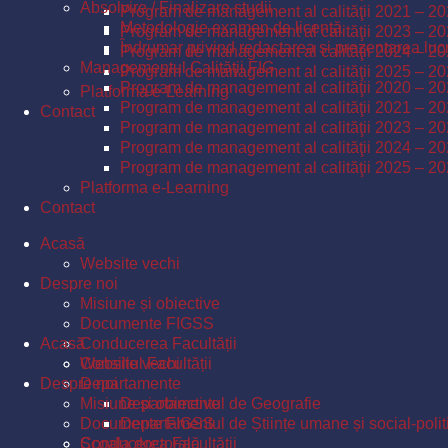
Absolvire / Finalizare studii
Program de management al calităţii 2021 – 2
Metodologie examen de licență
Program de management al calităţii 2023 – 2
Îndrumar privind redactarea și prezentarea lucr
Program de management al calităţii 2024 – 2
Managementul Calităţii FIG
Program de management al calităţii 2025 – 2
Program de management al calităţii 2020 – 2
Platforma e-Learning
Program de management al calităţii 2021 – 2
Contact
Program de management al calităţii 2023 – 2
Program de management al calităţii 2024 – 2
Program de management al calităţii 2025 – 2
Platforma e-Learning
Contact
Acasă
Website vechi
Despre noi
Misiune și obiective
Documente FIGSS
Acasă
Conducerea Facultății
Consiliul Facultății
Website vechi
Despre noi
Departamente
Misiune și obiective
Departamentul de Geografie
Documente FIGSS
Departamentul de Științe umane și social-polit
Școala doctorală
Conducerea Facultății