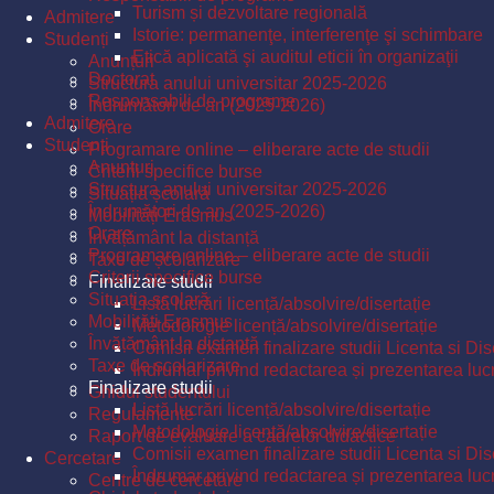
Turism și dezvoltare regională
Admitere
Istorie: permanenţe, interferenţe şi schimbare
Studenți
Etică aplicată şi auditul eticii în organizaţii
Anunțuri
Doctorat
Structura anului universitar 2025-2026
Responsabili de programe
Îndrumători de an (2025-2026)
Admitere
Orare
Studenți
Programare online – eliberare acte de studii
Anunțuri
Criterii specifice burse
Structura anului universitar 2025-2026
Situația școlară
Îndrumători de an (2025-2026)
Mobilități Erasmus
Orare
Învățământ la distanță
Programare online – eliberare acte de studii
Taxe de școlarizare
Criterii specifice burse
Finalizare studii
Situația școlară
Listă lucrări licență/absolvire/disertație
Mobilități Erasmus
Metodologie licență/absolvire/disertație
Învățământ la distanță
Comisii examen finalizare studii Licenta si Dis
Taxe de școlarizare
Îndrumar privind redactarea și prezentarea lucrăr
Finalizare studii
Ghidul studentului
Listă lucrări licență/absolvire/disertație
Regulamente
Metodologie licență/absolvire/disertație
Raport de evaluare a cadrelor didactice
Comisii examen finalizare studii Licenta si Dis
Cercetare
Îndrumar privind redactarea și prezentarea lucrăr
Centre de cercetare