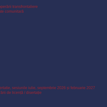
perării transfrontaliere
ate comunitară
ertatie, sesiunile iulie, septembrie 2026 și februarie 2027
ii de licență / disertație