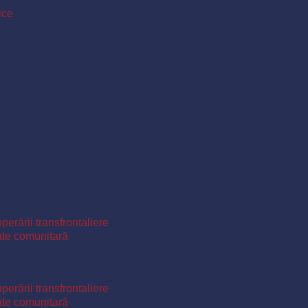
ice
perării transfrontaliere
ate comunitară
perării transfrontaliere
ate comunitară