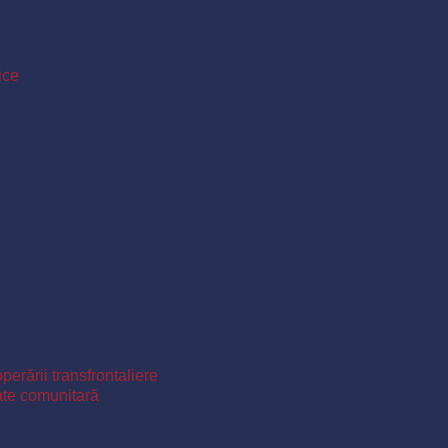
ice
perării transfrontaliere
ate comunitară