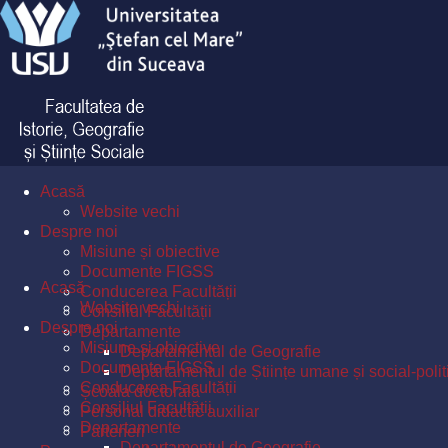
Acasă
Website vechi
Despre noi
Misiune și obiective
Documente FIGSS
Acasă
Conducerea Facultății
Website vechi
Consiliul Facultății
Despre noi
Departamente
Misiune și obiective
Departamentul de Geografie
Documente FIGSS
Departamentul de Științe umane și social-polit
Conducerea Facultății
Școala doctorală
Consiliul Facultății
Personal didactic auxiliar
Departamente
Parteneri
Departamentul de Geografie