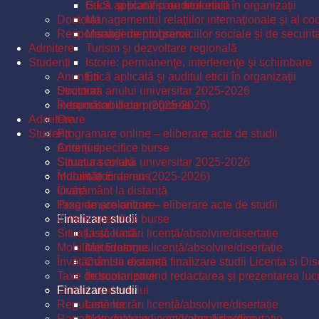
Etică aplicată şi auditul eticii în organizaţii
G.I.S. și planificare teritorială
Doctorat
Managementul relațiilor internaționale și al coo
Responsabili de programe
Managementul serviciilor sociale și de securit
Admitere
Turism și dezvoltare regională
Studenți
Istorie: permanenţe, interferenţe şi schimbare
Anunțuri
Etică aplicată şi auditul eticii în organizaţii
Structura anului universitar 2025-2026
Doctorat
Îndrumători de an (2025-2026)
Responsabili de programe
Admitere
Orare
Studenți
Programare online – eliberare acte de studii
Criterii specifice burse
Anunțuri
Situația școlară
Structura anului universitar 2025-2026
Mobilități Erasmus
Îndrumători de an (2025-2026)
Învățământ la distanță
Orare
Taxe de școlarizare
Programare online – eliberare acte de studii
Finalizare studii
Criterii specifice burse
Situația școlară
Listă lucrări licență/absolvire/disertație
Mobilități Erasmus
Metodologie licență/absolvire/disertație
Învățământ la distanță
Comisii examen finalizare studii Licenta si Dis
Taxe de școlarizare
Îndrumar privind redactarea și prezentarea lucrăr
Ghidul studentului
Finalizare studii
Regulamente
Listă lucrări licență/absolvire/disertație
Raport de evaluare a cadrelor didactice
Metodologie licență/absolvire/disertație