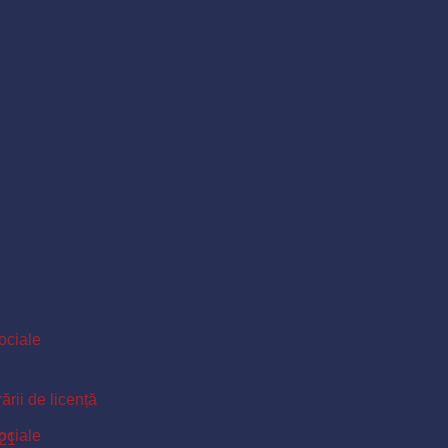
Sociale
ării de licență
Sociale
021