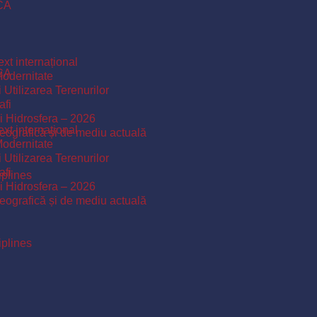
ICA
xt internațional
ICA
Modernitate
 Utilizarea Terenurilor
afi
și Hidrosfera – 2026
xt internațional
 geografică și de mediu actuală
Modernitate
 Utilizarea Terenurilor
afi
iplines
și Hidrosfera – 2026
 geografică și de mediu actuală
iplines