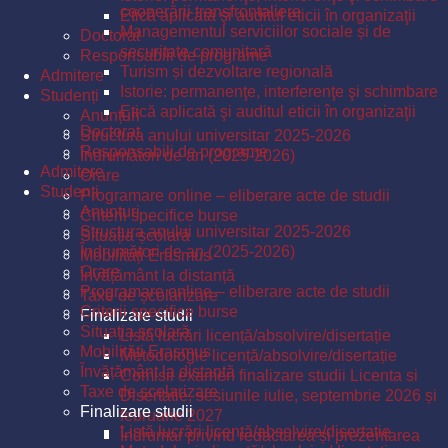
cooperării transfrontaliere
Etică aplicată şi auditul eticii în organizaţii
Managementul serviciilor sociale și de
Doctorat
securitate comunitară
Responsabili de programe
Turism și dezvoltare regională
Admitere
Istorie: permanenţe, interferenţe şi schimbare
Studenți
Etică aplicată şi auditul eticii în organizaţii
Anunțuri
Doctorat
Structura anului universitar 2025-2026
Responsabili de programe
Îndrumători de an (2025-2026)
Admitere
Orare
Studenți
Programare online – eliberare acte de studii
Anunțuri
Criterii specifice burse
Structura anului universitar 2025-2026
Situația școlară
Îndrumători de an (2025-2026)
Mobilități Erasmus
Orare
Învățământ la distanță
Programare online – eliberare acte de studii
Taxe de școlarizare
Criterii specifice burse
Finalizare studii
Situația școlară
Listă lucrări licență/absolvire/disertație
Mobilități Erasmus
Metodologie licență/absolvire/disertație
Învățământ la distanță
Comisii examen finalizare studii Licenta si
Taxe de școlarizare
Disertatie, sesiunile iulie, septembrie 2026 și
Finalizare studii
februarie 2027
Listă lucrări licență/absolvire/disertație
Îndrumar privind redactarea și prezentarea