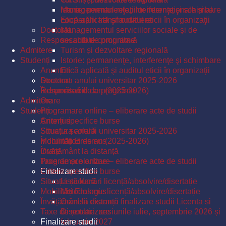
Istorie: permanenţe, interferenţe şi schimbare
Managementul relațiilor internaționale și al
Etică aplicată şi auditul eticii în organizaţii
cooperării transfrontaliere
Doctorat
Managementul serviciilor sociale și de
Responsabili de programe
securitate comunitară
Admitere
Turism și dezvoltare regională
Studenți
Istorie: permanenţe, interferenţe şi schimbare
Anunțuri
Etică aplicată şi auditul eticii în organizaţii
Structura anului universitar 2025-2026
Doctorat
Îndrumători de an (2025-2026)
Responsabili de programe
Admitere
Orare
Studenți
Programare online – eliberare acte de studii
Criterii specifice burse
Anunțuri
Situația școlară
Structura anului universitar 2025-2026
Mobilități Erasmus
Îndrumători de an (2025-2026)
Învățământ la distanță
Orare
Taxe de școlarizare
Programare online – eliberare acte de studii
Finalizare studii
Criterii specifice burse
Situația școlară
Listă lucrări licență/absolvire/disertație
Mobilități Erasmus
Metodologie licență/absolvire/disertație
Învățământ la distanță
Comisii examen finalizare studii Licenta si
Taxe de școlarizare
Disertatie, sesiunile iulie, septembrie 2026 și
Finalizare studii
februarie 2027