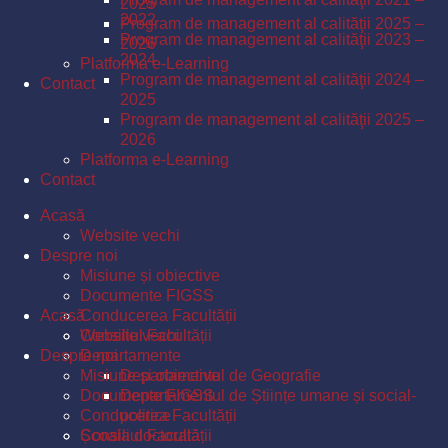
2025
2022
Program de management al calităţii 2025 –
Program de management al calităţii 2023 –
2026
2024
Platforma e-Learning
Program de management al calităţii 2024 –
Contact
2025
Program de management al calităţii 2025 –
2026
Platforma e-Learning
Contact
Acasă
Website vechi
Despre noi
Misiune și obiective
Documente FIGSS
Acasă
Conducerea Facultății
Consiliul Facultății
Website vechi
Despre noi
Departamente
Misiune și obiective
Departamentul de Geografie
Documente FIGSS
Departamentul de Științe umane și social-
Conducerea Facultății
politice
Școala doctorală
Consiliul Facultății