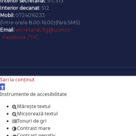
Interior secretariat
: 511, 513
Interior decanat
: 512
Mobil:
0724016233
(între orele 8.00-16.00)(fără SMS)
Email:
secretariat.fig@usm.ro
Facebook / FIG
Sari la conținut
Deschide bara de unelte
Instrumente de accesibilitate
Mărește textul
Micșorează textul
Tonuri de gri
Contrast mare
Contrast negativ