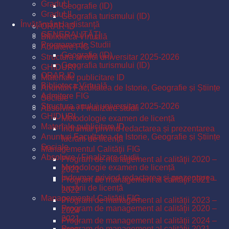
Gradul I
Geografie (ID)
Gradul II
Geografia turismului (ID)
Învăţământ la distanţă
ORAR ID
GENERALITĂŢI
Biblioteca Virtuală
Programe de Studii
Admitere FIG
Geografie (ID)
Structura anului universitar 2025-2026
Geografia turismului (ID)
GHIDURI
ORAR ID
Materiale publicitare ID
Biblioteca Virtuală
Anunturi Facultatea de Istorie, Geografie și Științe
Admitere FIG
Sociale
Structura anului universitar 2025-2026
Absolvire / Finalizare studii
GHIDURI
Metodologie examen de licență
Materiale publicitare ID
Îndrumar privind redactarea și prezentarea
Anunturi Facultatea de Istorie, Geografie și Științe
lucrării de licență
Sociale
Managementul Calităţii FIG
Absolvire / Finalizare studii
Program de management al calităţii 2020 –
Metodologie examen de licență
2021
Îndrumar privind redactarea și prezentarea
Program de management al calităţii 2021 –
lucrării de licență
2022
Managementul Calităţii FIG
Program de management al calităţii 2023 –
Program de management al calităţii 2020 –
2024
2021
Program de management al calităţii 2024 –
Program de management al calităţii 2021 –