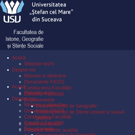
Acasă
Website vechi
Despre noi
Misiune și obiective
Documente FIGSS
Acasă
Conducerea Facultății
Website vechi
Consiliul Facultății
Despre noi
Departamente
Misiune și obiective
Departamentul de Geografie
Documente FIGSS
Departamentul de Științe umane și social-
Conducerea Facultății
politice
Consiliul Facultății
Școala doctorală
Departamente
Personal didactic auxiliar
Departamentul de Geografie