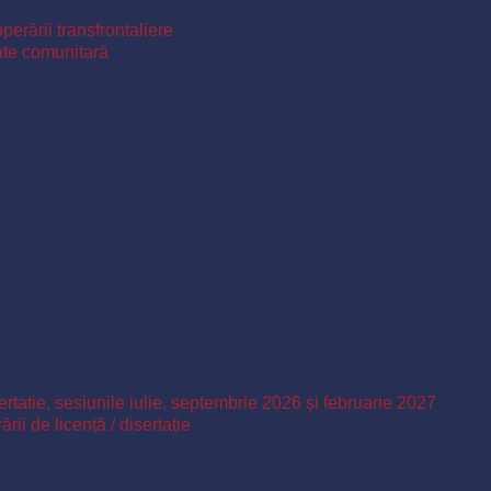
perării transfrontaliere
ate comunitară
ertatie, sesiunile iulie, septembrie 2026 și februarie 2027
ii de licență / disertație