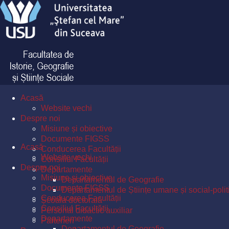
Acasă
Website vechi
Despre noi
Misiune și obiective
Documente FIGSS
Acasă
Conducerea Facultății
Website vechi
Consiliul Facultății
Despre noi
Departamente
Misiune și obiective
Departamentul de Geografie
Documente FIGSS
Departamentul de Științe umane și social-polit
Conducerea Facultății
Școala doctorală
Consiliul Facultății
Personal didactic auxiliar
Departamente
Parteneri
Departamentul de Geografie