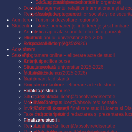
Etică aplicată şi auditul eticii în organizaţii
G.I.S. și planificare teritorială
Doctorat
Managementul relațiilor internaționale și al coo
Responsabili de programe
Managementul serviciilor sociale și de securit
Admitere
Turism și dezvoltare regională
Studenți
Istorie: permanenţe, interferenţe şi schimbare
Anunțuri
Etică aplicată şi auditul eticii în organizaţii
Structura anului universitar 2025-2026
Doctorat
Îndrumători de an (2025-2026)
Responsabili de programe
Admitere
Orare
Studenți
Programare online – eliberare acte de studii
Criterii specifice burse
Anunțuri
Situația școlară
Structura anului universitar 2025-2026
Mobilități Erasmus
Îndrumători de an (2025-2026)
Învățământ la distanță
Orare
Taxe de școlarizare
Programare online – eliberare acte de studii
Finalizare studii
Criterii specifice burse
Situația școlară
Listă lucrări licență/absolvire/disertație
Mobilități Erasmus
Metodologie licență/absolvire/disertație
Învățământ la distanță
Comisii examen finalizare studii Licenta si Dis
Taxe de școlarizare
Îndrumar privind redactarea și prezentarea lucrăr
Ghidul studentului
Finalizare studii
Regulamente
Listă lucrări licență/absolvire/disertație
Raport de evaluare a cadrelor didactice
Metodologie licență/absolvire/disertație