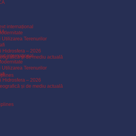
ICA
xt internațional
ICA
Modernitate
 Utilizarea Terenurilor
afi
și Hidrosfera – 2026
xt internațional
 geografică și de mediu actuală
Modernitate
 Utilizarea Terenurilor
afi
iplines
și Hidrosfera – 2026
 geografică și de mediu actuală
iplines