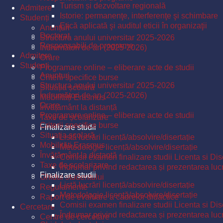
Turism și dezvoltare regională
Admitere
Istorie: permanenţe, interferenţe şi schimbare
Studenți
Etică aplicată şi auditul eticii în organizaţii
Anunțuri
Doctorat
Structura anului universitar 2025-2026
Responsabili de programe
Îndrumători de an (2025-2026)
Admitere
Orare
Studenți
Programare online – eliberare acte de studii
Anunțuri
Criterii specifice burse
Structura anului universitar 2025-2026
Situația școlară
Îndrumători de an (2025-2026)
Mobilități Erasmus
Orare
Învățământ la distanță
Programare online – eliberare acte de studii
Taxe de școlarizare
Criterii specifice burse
Finalizare studii
Situația școlară
Listă lucrări licență/absolvire/disertație
Mobilități Erasmus
Metodologie licență/absolvire/disertație
Învățământ la distanță
Comisii examen finalizare studii Licenta si Dis
Taxe de școlarizare
Îndrumar privind redactarea și prezentarea lucrăr
Finalizare studii
Ghidul studentului
Listă lucrări licență/absolvire/disertație
Regulamente
Metodologie licență/absolvire/disertație
Raport de evaluare a cadrelor didactice
Comisii examen finalizare studii Licenta si Dis
Cercetare
Îndrumar privind redactarea și prezentarea lucrăr
Centre de cercetare