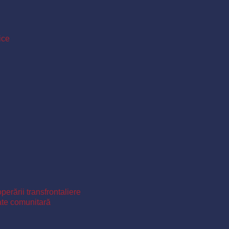
ice
perării transfrontaliere
ate comunitară