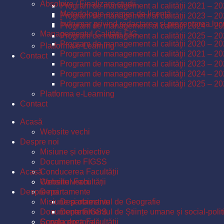
Absolvire / Finalizare studii
Program de management al calităţii 2021 – 2
Metodologie examen de licență
Program de management al calităţii 2023 – 2
Îndrumar privind redactarea și prezentarea lucr
Program de management al calităţii 2024 – 2
Managementul Calităţii FIG
Program de management al calităţii 2025 – 2
Program de management al calităţii 2020 – 2
Platforma e-Learning
Program de management al calităţii 2021 – 2
Contact
Program de management al calităţii 2023 – 2
Program de management al calităţii 2024 – 2
Program de management al calităţii 2025 – 2
Platforma e-Learning
Contact
Acasă
Website vechi
Despre noi
Misiune și obiective
Documente FIGSS
Acasă
Conducerea Facultății
Consiliul Facultății
Website vechi
Despre noi
Departamente
Misiune și obiective
Departamentul de Geografie
Documente FIGSS
Departamentul de Științe umane și social-polit
Școala doctorală
Conducerea Facultății