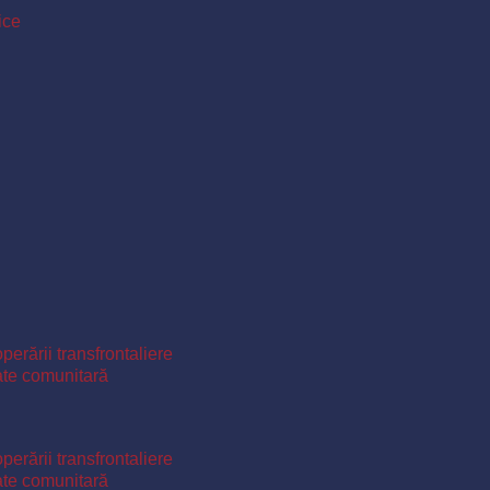
ice
perării transfrontaliere
ate comunitară
perării transfrontaliere
ate comunitară