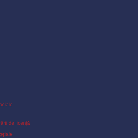
Sociale
ării de licență
Sociale
021