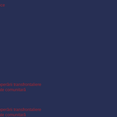
ice
perării transfrontaliere
ate comunitară
perării transfrontaliere
ate comunitară