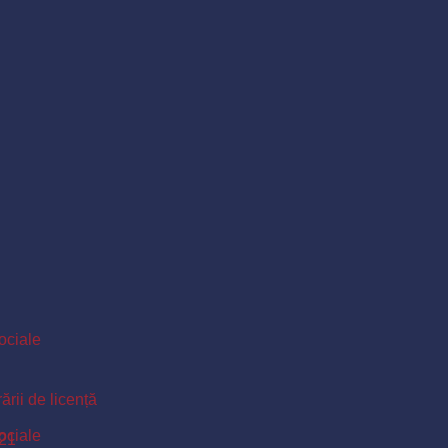
Sociale
ării de licență
Sociale
021