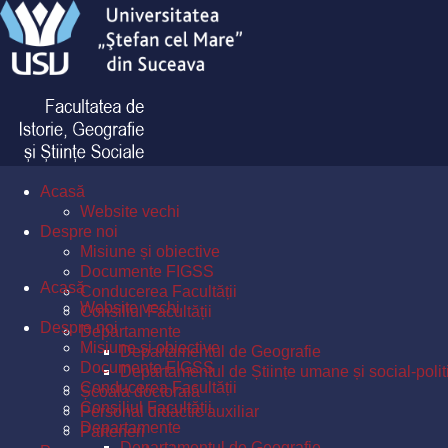
Acasă
Website vechi
Despre noi
Misiune și obiective
Documente FIGSS
Acasă
Conducerea Facultății
Website vechi
Consiliul Facultății
Despre noi
Departamente
Misiune și obiective
Departamentul de Geografie
Documente FIGSS
Departamentul de Științe umane și social-polit
Conducerea Facultății
Școala doctorală
Consiliul Facultății
Personal didactic auxiliar
Departamente
Parteneri
Departamentul de Geografie