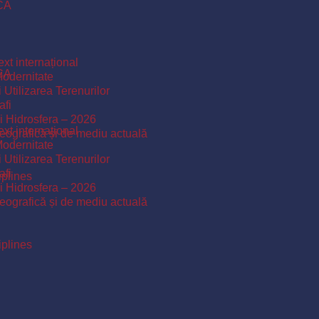
ICA
xt internațional
ICA
Modernitate
 Utilizarea Terenurilor
afi
și Hidrosfera – 2026
xt internațional
 geografică și de mediu actuală
Modernitate
 Utilizarea Terenurilor
afi
iplines
și Hidrosfera – 2026
 geografică și de mediu actuală
iplines