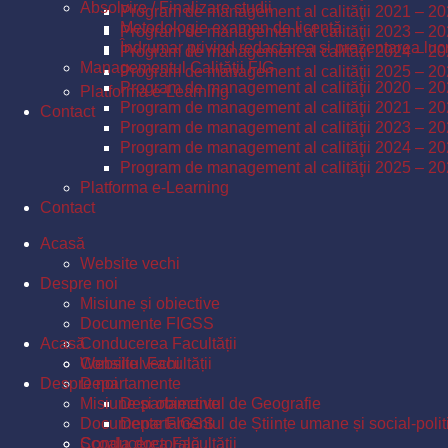
Absolvire / Finalizare studii
Program de management al calităţii 2021 – 2
Metodologie examen de licență
Program de management al calităţii 2023 – 2
Îndrumar privind redactarea și prezentarea lucr
Program de management al calităţii 2024 – 2
Managementul Calităţii FIG
Program de management al calităţii 2025 – 2
Program de management al calităţii 2020 – 2
Platforma e-Learning
Program de management al calităţii 2021 – 2
Contact
Program de management al calităţii 2023 – 2
Program de management al calităţii 2024 – 2
Program de management al calităţii 2025 – 2
Platforma e-Learning
Contact
Acasă
Website vechi
Despre noi
Misiune și obiective
Documente FIGSS
Acasă
Conducerea Facultății
Consiliul Facultății
Website vechi
Despre noi
Departamente
Misiune și obiective
Departamentul de Geografie
Documente FIGSS
Departamentul de Științe umane și social-polit
Școala doctorală
Conducerea Facultății