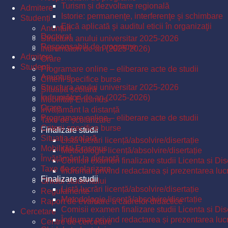
Turism și dezvoltare regională
Admitere
Istorie: permanenţe, interferenţe şi schimbare
Studenți
Etică aplicată şi auditul eticii în organizaţii
Anunțuri
Doctorat
Structura anului universitar 2025-2026
Responsabili de programe
Îndrumători de an (2025-2026)
Admitere
Orare
Studenți
Programare online – eliberare acte de studii
Anunțuri
Criterii specifice burse
Structura anului universitar 2025-2026
Situația școlară
Îndrumători de an (2025-2026)
Mobilități Erasmus
Orare
Învățământ la distanță
Programare online – eliberare acte de studii
Taxe de școlarizare
Criterii specifice burse
Finalizare studii
Situația școlară
Listă lucrări licență/absolvire/disertație
Mobilități Erasmus
Metodologie licență/absolvire/disertație
Învățământ la distanță
Comisii examen finalizare studii Licenta si Dis
Taxe de școlarizare
Îndrumar privind redactarea și prezentarea lucrăr
Finalizare studii
Ghidul studentului
Listă lucrări licență/absolvire/disertație
Regulamente
Metodologie licență/absolvire/disertație
Raport de evaluare a cadrelor didactice
Comisii examen finalizare studii Licenta si Dis
Cercetare
Îndrumar privind redactarea și prezentarea lucrăr
Centre de cercetare