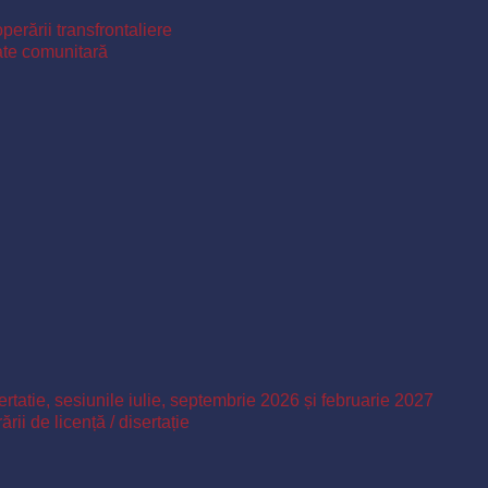
perării transfrontaliere
ate comunitară
ertatie, sesiunile iulie, septembrie 2026 și februarie 2027
ii de licență / disertație