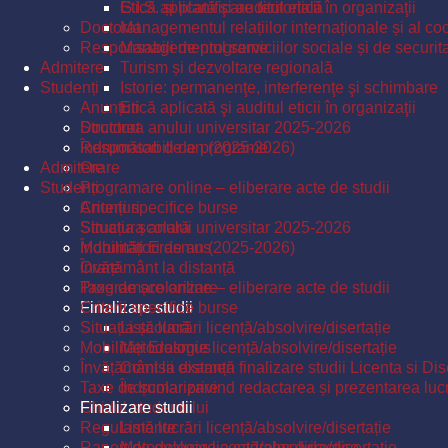
Etică aplicată şi auditul eticii în organizaţii
G.I.S. și planificare teritorială
Doctorat
Managementul relațiilor internaționale și al coo
Responsabili de programe
Managementul serviciilor sociale și de securit
Admitere
Turism și dezvoltare regională
Studenți
Istorie: permanenţe, interferenţe şi schimbare
Anunțuri
Etică aplicată şi auditul eticii în organizaţii
Structura anului universitar 2025-2026
Doctorat
Îndrumători de an (2025-2026)
Responsabili de programe
Admitere
Orare
Studenți
Programare online – eliberare acte de studii
Criterii specifice burse
Anunțuri
Situația școlară
Structura anului universitar 2025-2026
Mobilități Erasmus
Îndrumători de an (2025-2026)
Învățământ la distanță
Orare
Taxe de școlarizare
Programare online – eliberare acte de studii
Finalizare studii
Criterii specifice burse
Situația școlară
Listă lucrări licență/absolvire/disertație
Mobilități Erasmus
Metodologie licență/absolvire/disertație
Învățământ la distanță
Comisii examen finalizare studii Licenta si Dis
Taxe de școlarizare
Îndrumar privind redactarea și prezentarea lucrăr
Ghidul studentului
Finalizare studii
Regulamente
Listă lucrări licență/absolvire/disertație
Raport de evaluare a cadrelor didactice
Metodologie licență/absolvire/disertație