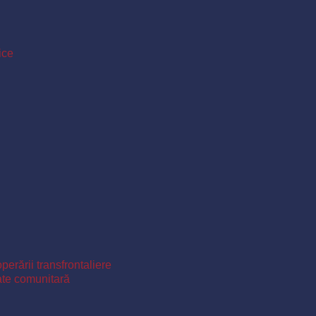
ice
perării transfrontaliere
ate comunitară